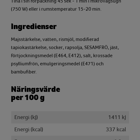
Tina i sin förpackning 45 sek - 1 min i mikrovågsugn
(750 W) eller i rumstemperatur 15-20 min.
Ingredienser
Majsstärkelse, vatten, rismjöl, modifierad
tapiokastärkelse, socker, rapsolja, SESAMFRÖ, jäst,
förtjockningsmedel (E464, E412), salt, krossade
psylliumfrön, emulgeringsmedel (E471) och
bambufiber.
Näringsvärde
per 100 g
Energi (kJ)
1411 kJ
Energi (kcal)
337 kcal