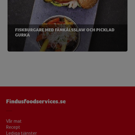
FISKBURGARE MED FÄNKÅLSSLAW OCH PICKLAD
GURKA
Findusfoodservices.se
Vår mat
Recept
Lediga tjänster