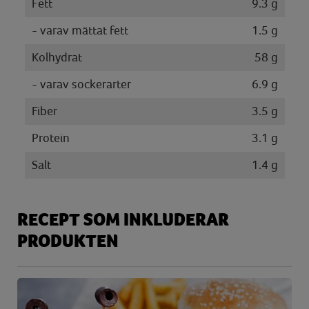
Fett
9.3 g
- varav mättat fett
1.5 g
Kolhydrat
58 g
- varav sockerarter
6.9 g
Fiber
3.5 g
Protein
3.1 g
Salt
1.4 g
RECEPT SOM INKLUDERAR
PRODUKTEN