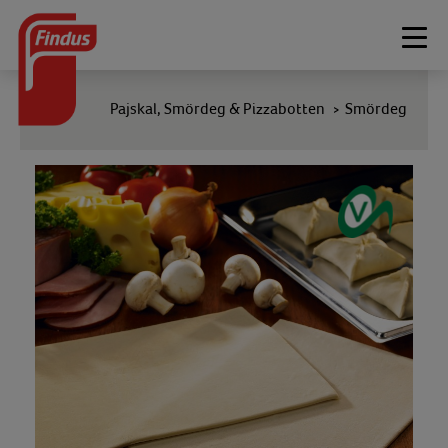
Togg
navi
Pajskal, Smördeg & Pizzabotten
Smördeg
>