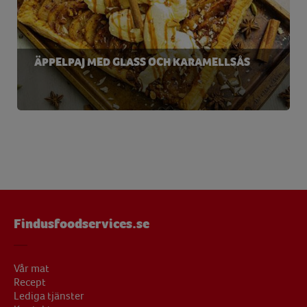
ÄPPELPAJ MED GLASS OCH KARAMELLSÅS
Findusfoodservices.se
Vår mat
Recept
Lediga tjänster