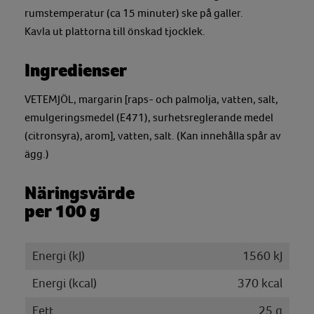
rumstemperatur (ca 15 minuter) ske på galler.
Kavla ut plattorna till önskad tjocklek.
Ingredienser
VETEMJÖL, margarin [raps- och palmolja, vatten, salt,
emulgeringsmedel (E471), surhetsreglerande medel
(citronsyra), arom], vatten, salt. (Kan innehålla spår av
ägg.)
Näringsvärde
per 100 g
Energi (kJ)
1560 kJ
Energi (kcal)
370 kcal
Fett
25 g