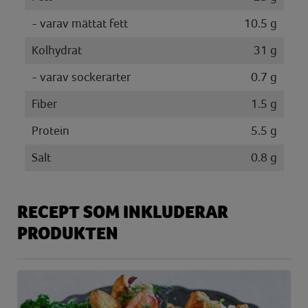
- varav mättat fett
10.5 g
Kolhydrat
31 g
- varav sockerarter
0.7 g
Fiber
1.5 g
Protein
5.5 g
Salt
0.8 g
RECEPT SOM INKLUDERAR
PRODUKTEN