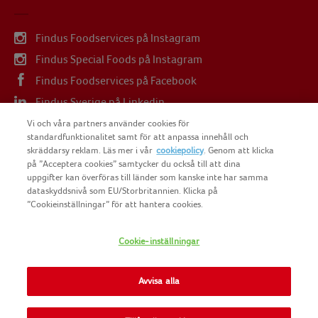
Findus Foodservices på Instagram
Findus Special Foods på Instagram
Findus Foodservices på Facebook
Findus Sverige på Linkedin
Findus Sverige på Youtube
Vi och våra partners använder cookies för
standardfunktionalitet samt för att anpassa innehåll och
skräddarsy reklam. Läs mer i vår
cookiepolicy
. Genom att klicka
på ”Acceptera cookies” samtycker du också till att dina
uppgifter kan överföras till länder som kanske inte har samma
dataskyddsnivå som EU/Storbritannien. Klicka på
COPYRIGHT FINDUS SVERIGE AB 2025
”Cookieinställningar” för att hantera cookies.
Cookie-inställningar
FINDUS
NOMAD FOODS
Avvisa alla
SITEMAP