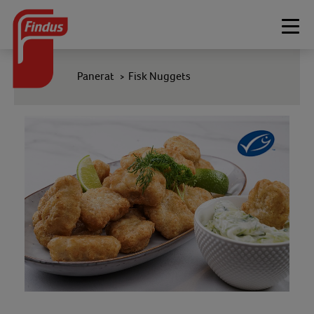
Togg
navi
Panerat
Fisk Nuggets
>