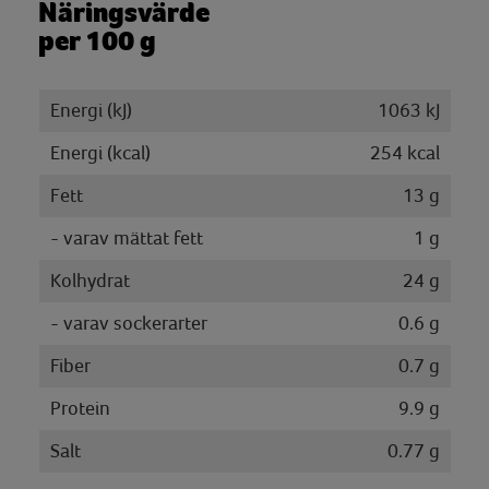
Näringsvärde
per 100 g
Energi (kJ)
1063 kJ
Energi (kcal)
254 kcal
Fett
13 g
- varav mättat fett
1 g
Kolhydrat
24 g
- varav sockerarter
0.6 g
Fiber
0.7 g
Protein
9.9 g
Salt
0.77 g