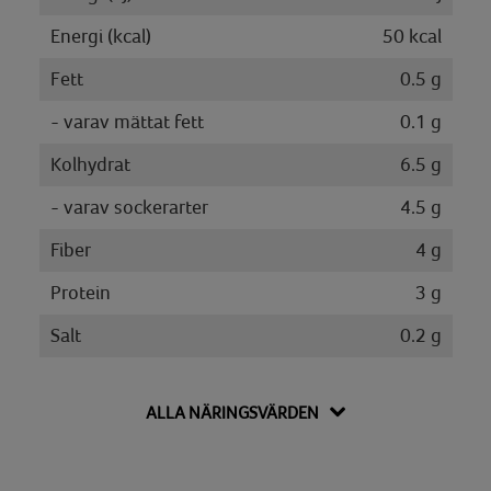
Energi (kcal)
50 kcal
Fett
0.5 g
- varav mättat fett
0.1 g
Kolhydrat
6.5 g
- varav sockerarter
4.5 g
Fiber
4 g
Protein
3 g
Salt
0.2 g
Salt
0.3 g
ALLA NÄRINGSVÄRDEN