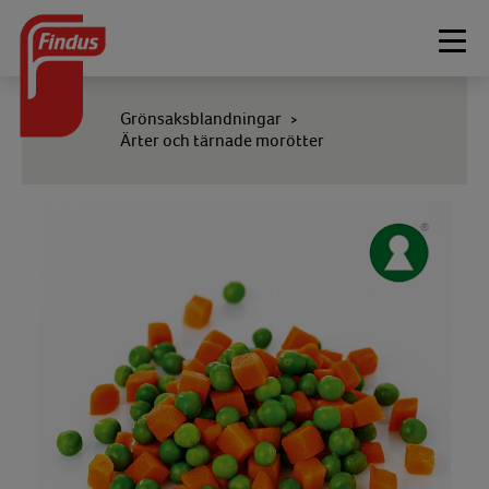
Togg
navi
Grönsaksblandningar
>
Ärter och tärnade morötter