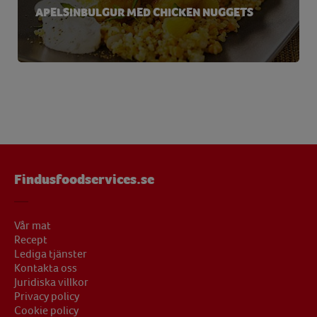
APELSINBULGUR MED CHICKEN NUGGETS
Findusfoodservices.se
Vår mat
Recept
Lediga tjänster
Kontakta oss
Juridiska villkor
Privacy policy
Cookie policy