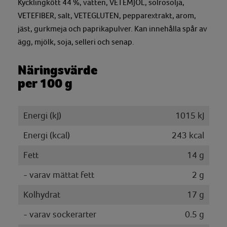
Kycklingkött 44 %, vatten, VETEMJÖL, solrosolja,
VETEFIBER, salt, VETEGLUTEN, pepparextrakt, arom,
jäst, gurkmeja och paprikapulver. Kan innehålla spår av
ägg, mjölk, soja, selleri och senap.
Näringsvärde
per 100 g
Energi (kJ)
1015 kJ
Energi (kcal)
243 kcal
Fett
14 g
- varav mättat fett
2 g
Kolhydrat
17 g
- varav sockerarter
0.5 g