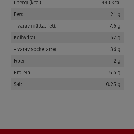
Energi (kcal)
443 kcal
Fett
21 g
- varav mättat fett
7.6 g
Kolhydrat
57 g
- varav sockerarter
36 g
Fiber
2 g
Protein
5.6 g
Salt
0.25 g