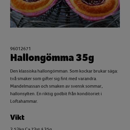
96012671
Hallongömma 35g
Den klassiska hallongömman. Som kockar brukar säga:
två smaker som gifter sig fint med varandra.
Mandelmassan och smaken av svensk sommar,
hallonsylten. En riktig godbit från konditoriet i
Loftahammar.
Vikt
2,52kg Ca 72st á 35g