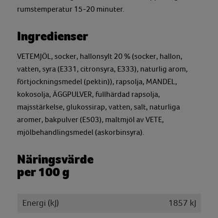
rumstemperatur 15-20 minuter.
Ingredienser
VETEMJÖL, socker, hallonsylt 20 % (socker, hallon,
vatten, syra (E331, citronsyra, E333), naturlig arom,
förtjockningsmedel (pektin)), rapsolja, MANDEL,
kokosolja, ÄGGPULVER, fullhärdad rapsolja,
majsstärkelse, glukossirap, vatten, salt, naturliga
aromer, bakpulver (E503), maltmjöl av VETE,
mjölbehandlingsmedel (askorbinsyra).
Näringsvärde
per 100 g
Energi (kJ)
1857 kJ