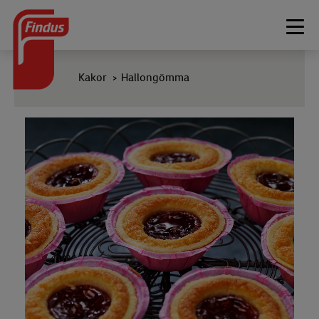
Togg
navi
Kakor
Hallongömma
>