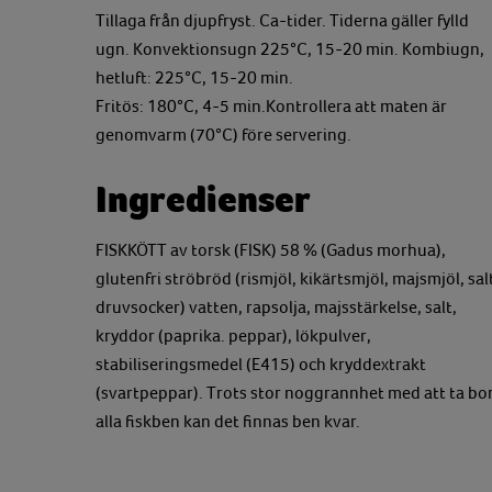
Tillaga från djupfryst. Ca-tider. Tiderna gäller fylld
ugn. Konvektionsugn 225°C, 15-20 min. Kombiugn,
hetluft: 225°C, 15-20 min.
Fritös: 180°C, 4-5 min.Kontrollera att maten är
genomvarm (70°C) före servering.
Ingredienser
FISKKÖTT av torsk (FISK) 58 % (Gadus morhua),
glutenfri ströbröd (rismjöl, kikärtsmjöl, majsmjöl, sal
druvsocker) vatten, rapsolja, majsstärkelse, salt,
kryddor (paprika. peppar), lökpulver,
stabiliseringsmedel (E415) och kryddextrakt
(svartpeppar). Trots stor noggrannhet med att ta bo
alla fiskben kan det finnas ben kvar.