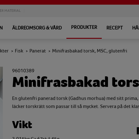
ER MATERIAL
PRODUKTER
EN
ÄLDREOMSORG & VÅRD
RECEPT
HÅ
kter
Fisk
Panerat
Minifrasbakad torsk, MSC, glutenfri
>
>
>
96010389
Minifrasbakad tor
En glutenfri panerad torsk (Gadhus morhua) med sitt prima, v
läcker torskrätt som passar till så mycket. Servera på det k
Vikt