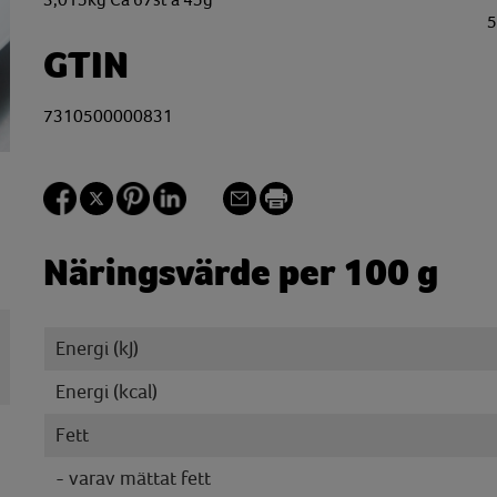
3,015kg Ca 67st á 45g
GTIN
7310500000831
Näringsvärde per 100 g
Energi (kJ)
Energi (kcal)
Fett
- varav mättat fett