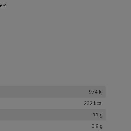
56%
974 kJ
232 kcal
11 g
0.9 g