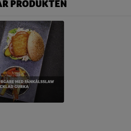
AR PRODUKTEN
URGARE MED FÄNKÅLSSLAW
ICKLAD GURKA