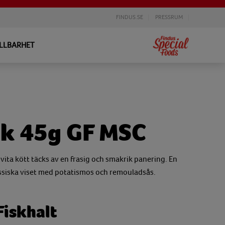
FINDUS.SE
PRESSRUM
LLBARHET
sk 45g GF MSC
ita kött täcks av en frasig och smakrik panering. En
lassiska viset med potatismos och remouladsås.
Fiskhalt