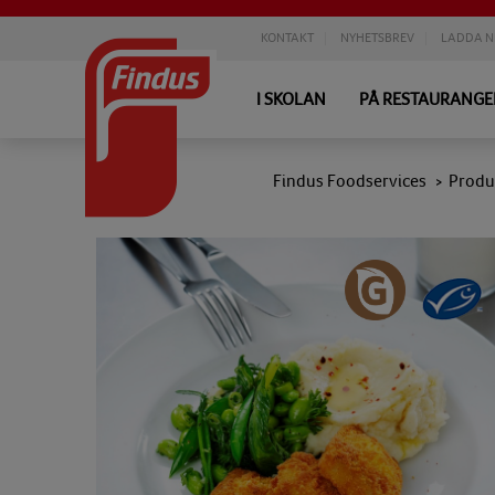
KONTAKT
NYHETSBREV
LADDA N
I SKOLAN
PÅ RESTAURANG
Findus Foodservices
Produ
>