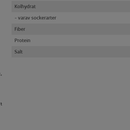
Kolhydrat
- varav sockerarter
Fiber
Protein
Salt
t,
rt