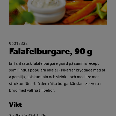
96012332
Falafelburgare, 90 g
En fantastisk falafelburgare gjord på samma recept
som Findus populära falafel - kikärter kryddade med bl
a persilja, spiskummin och vitlök - och med lite mer
struktur för att få den rätta burgarkänslan. Servera i
bröd med valfria tillbehör.
Vikt
3,33kg Ca 37st á 90g