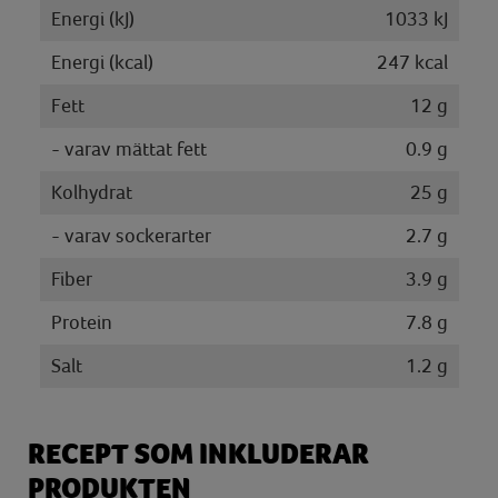
Energi (kJ)
1033 kJ
Energi (kcal)
247 kcal
Fett
12 g
- varav mättat fett
0.9 g
Kolhydrat
25 g
- varav sockerarter
2.7 g
Fiber
3.9 g
Protein
7.8 g
Salt
1.2 g
RECEPT SOM INKLUDERAR
PRODUKTEN