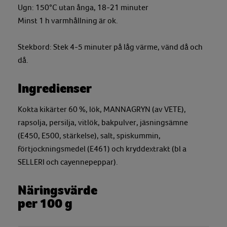
Ugn: 150°C utan ånga, 18-21 minuter
Minst 1 h varmhållning är ok.
Stekbord: Stek 4-5 minuter på låg värme, vänd då och
då.
Ingredienser
Kokta kikärter 60 %, lök, MANNAGRYN (av VETE),
rapsolja, persilja, vitlök, bakpulver, jäsningsämne
(E450, E500, stärkelse), salt, spiskummin,
förtjockningsmedel (E461) och kryddextrakt (bl a
SELLERI och cayennepeppar).
Näringsvärde
per 100 g