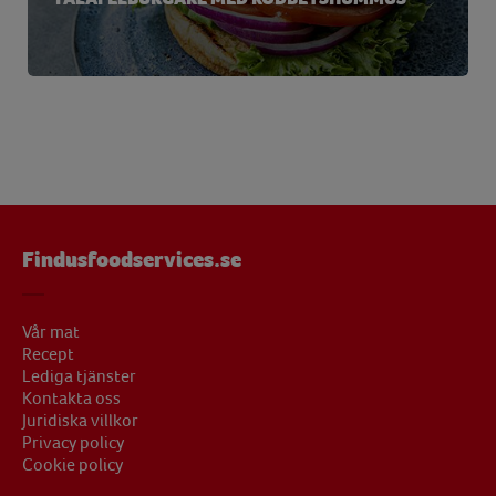
Findusfoodservices.se
Vår mat
Recept
Lediga tjänster
Kontakta oss
Juridiska villkor
Privacy policy
Cookie policy