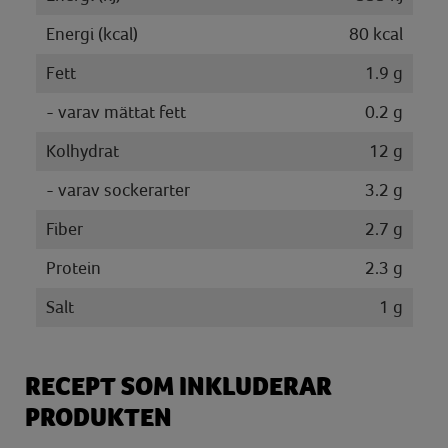
Energi (kcal)
80 kcal
Fett
1.9 g
- varav mättat fett
0.2 g
Kolhydrat
12 g
- varav sockerarter
3.2 g
Fiber
2.7 g
Protein
2.3 g
Salt
1 g
RECEPT SOM INKLUDERAR
PRODUKTEN