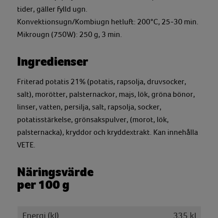
tider, gäller fylld ugn.
Konvektionsugn/Kombiugn hetluft: 200°C, 25-30 min.
Mikrougn (750W): 250 g, 3 min.
Ingredienser
Friterad potatis 21% (potatis, rapsolja, druvsocker,
salt), morötter, palsternackor, majs, lök, gröna bönor,
linser, vatten, persilja, salt, rapsolja, socker,
potatisstärkelse, grönsakspulver, (morot, lök,
palsternacka), kryddor och kryddextrakt. Kan innehålla
VETE.
Näringsvärde
per 100 g
Energi (kJ)
335 kJ