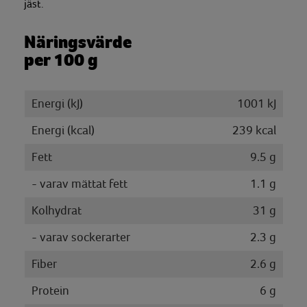
jäst.
Näringsvärde
per 100 g
Energi (kJ)
1001 kJ
Energi (kcal)
239 kcal
Fett
9.5 g
- varav mättat fett
1.1 g
Kolhydrat
31 g
- varav sockerarter
2.3 g
Fiber
2.6 g
Protein
6 g