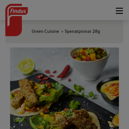
Togg
navi
Green Cuisine
Spenatpinnar 28g
>