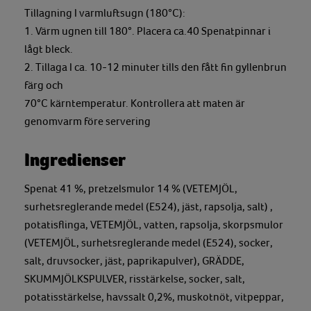
Tillagning I varmluftsugn (180°C):
1. Värm ugnen till 180°. Placera ca.40 Spenatpinnar i
lågt bleck.
2. Tillaga I ca. 10-12 minuter tills den fått fin gyllenbrun
färg och
70°C kärntemperatur. Kontrollera att maten är
genomvarm före servering
Ingredienser
Spenat 41 %, pretzelsmulor 14 % (VETEMJÖL,
surhetsreglerande medel (E524), jäst, rapsolja, salt) ,
potatisflinga, VETEMJÖL, vatten, rapsolja, skorpsmulor
(VETEMJÖL, surhetsreglerande medel (E524), socker,
salt, druvsocker, jäst, paprikapulver), GRÄDDE,
SKUMMJÖLKSPULVER, risstärkelse, socker, salt,
potatisstärkelse, havssalt 0,2%, muskotnöt, vitpeppar,