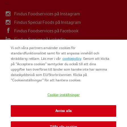
Findus Foodservices på Instagram
Findus Special Foods på Instagram
Findus Foodservices på Facebook
Findus Sverige på Linkedin
Findus Sverige på Youtube
Vi och våra partners använder cookies för
standardfunktionalitet samt för att anpassa innehåll och
skräddarsy reklam. Läs mer i vår
cookiepolicy
. Genom att klicka
på ”Acceptera cookies” samtycker du också till att dina
uppgifter kan överföras till länder som kanske inte har samma
dataskyddsnivå som EU/Storbritannien. Klicka på
COPYRIGHT FINDUS SVERIGE AB 2025
”Cookieinställningar” för att hantera cookies.
Cookie-inställningar
FINDUS
NOMAD FOODS
Avvisa alla
SITEMAP