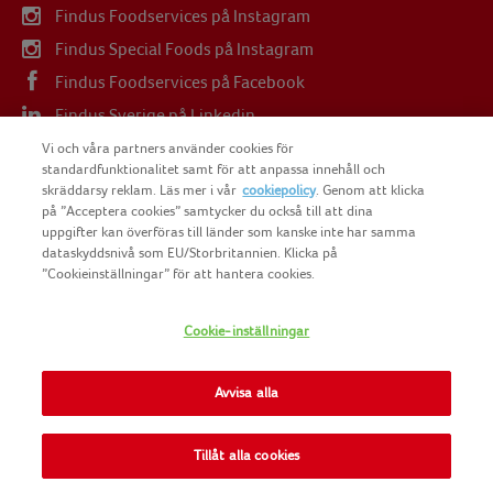
Findus Foodservices på Instagram
Findus Special Foods på Instagram
Findus Foodservices på Facebook
Findus Sverige på Linkedin
Findus Sverige på Youtube
Vi och våra partners använder cookies för
standardfunktionalitet samt för att anpassa innehåll och
skräddarsy reklam. Läs mer i vår
cookiepolicy
. Genom att klicka
på ”Acceptera cookies” samtycker du också till att dina
uppgifter kan överföras till länder som kanske inte har samma
dataskyddsnivå som EU/Storbritannien. Klicka på
COPYRIGHT FINDUS SVERIGE AB 2025
”Cookieinställningar” för att hantera cookies.
Cookie-inställningar
FINDUS
NOMAD FOODS
Avvisa alla
SITEMAP
Tillåt alla cookies