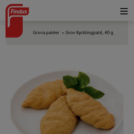
Togg
navi
Grova patéer
Grov Kycklingpaté, 40 g
>