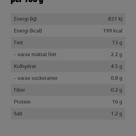
Energi (kJ)
831 kJ
Energi (kcal)
199 kcal
Fett
13 g
- varav mättat fett
2.2 g
Kolhydrat
4.5 g
- varav sockerarter
0.8 g
Fiber
0.2 g
Protein
16 g
Salt
1.2 g