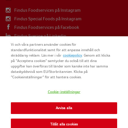
Findus Foodservices på Instagram
Findus Special Foods på Instagram
Findus Foodservices på Facebook
Findus Sverige på Linkedin
Findus Sverige på Youtube
Vi och våra partners använder cookies för
standardfunktionalitet samt för att anpassa innehåll och
skräddarsy reklam. Läs mer i vår
cookiepolicy
. Genom att klicka
på ”Acceptera cookies” samtycker du också till att dina
uppgifter kan överföras till länder som kanske inte har samma
dataskyddsnivå som EU/Storbritannien. Klicka på
COPYRIGHT FINDUS SVERIGE AB 2025
”Cookieinställningar” för att hantera cookies.
Cookie-inställningar
FINDUS
NOMAD FOODS
Avvisa alla
SITEMAP
Tillåt alla cookies