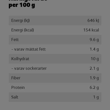
per 100 g
Energi (kJ)
646 kJ
Energi (kcal)
154 kcal
Fett
9.6 g
- varav mättat fett
1.4 g
Kolhydrat
10 g
- varav sockerarter
2.1 g
Fiber
1.9 g
Protein
6.2 g
Salt
1 g