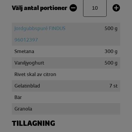
Välj antal portioner
Jordgubbspuré FINDUS
500
g
96012397
Smetana
300
g
Vaniljyoghurt
500
g
Rivet skal av citron
Gelatinblad
7
st
Bär
Granola
TILLAGNING