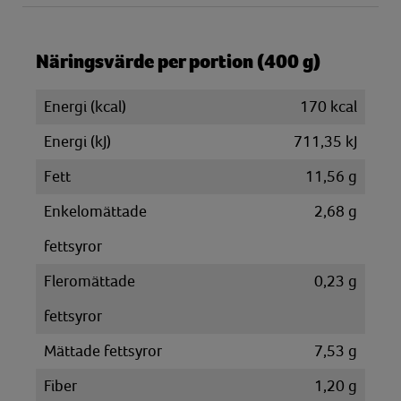
Näringsvärde per portion (400 g)
Energi (kcal)
170 kcal
Energi (kJ)
711,35 kJ
Fett
11,56 g
Enkelomättade
2,68 g
fettsyror
Fleromättade
0,23 g
fettsyror
Mättade fettsyror
7,53 g
Fiber
1,20 g