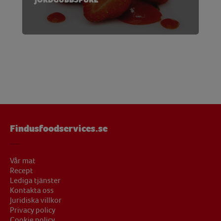
Findusfoodservices.se
Vår mat
Recept
Lediga tjänster
Kontakta oss
Juridiska villkor
Privacy policy
Cookie policy