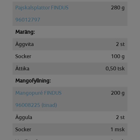
Pajskalsplattor FINDUS
280
g
96012797
Maräng:
Äggvita
2
st
Socker
100
g
Ättika
0,50
tsk
Mangofyllning:
Mangopuré FINDUS
200
g
96008225 (tinad)
Äggula
2
st
Socker
1
msk