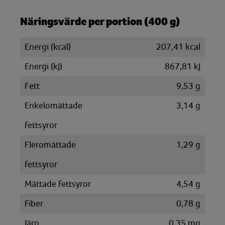
Näringsvärde per portion (400 g)
Energi (kcal)
207,41 kcal
Energi (kJ)
867,81 kJ
Fett
9,53 g
Enkelomättade
3,14 g
fettsyror
Fleromättade
1,29 g
fettsyror
Mättade fettsyror
4,54 g
Fiber
0,78 g
Järn
0,35 mg