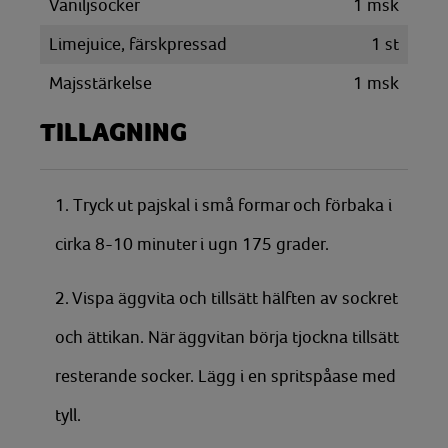
Vaniljsocker
1
msk
Limejuice, färskpressad
1
st
Majsstärkelse
1
msk
TILLAGNING
1. Tryck ut pajskal i små formar och förbaka i
cirka 8-10 minuter i ugn 175 grader.
2. Vispa äggvita och tillsätt hälften av sockret
och ättikan. När äggvitan börja tjockna tillsätt
resterande socker. Lägg i en spritspåase med
tyll.