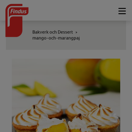
Togg
navi
Bakverk och Dessert
>
mango-och-marangpaj