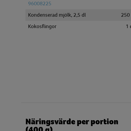
96008225
Kondenserad mjölk, 2,5 dl
250
Kokosflingor
1
Näringsvärde per portion
(400 g)