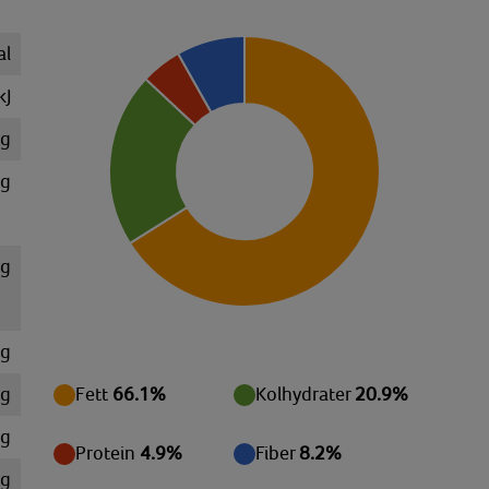
al
kJ
 g
 g
 g
 g
 g
Fett
66.1%
Kolhydrater
20.9%
mg
Protein
4.9%
Fiber
8.2%
mg