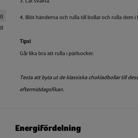
3. Låt svalna.
g
4. Blöt händerna och rulla till bollar och rulla dem i
dl
Tips!
Går lika bra att rulla i pärlsocker.
Testa att byta ut de klassiska chokladbollar till de
eftermiddagsfikan.
Energifördelning