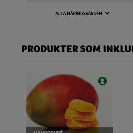
Kalium
181,40 
ALLA NÄRINGSVÄRDEN
Kolesterol
7,25 
Kolhydrat
6,67
Disackarider
4,28
PRODUKTER SOM INKLUD
Monosackarider
1,62
Sackaros
1,78
Magnesium
19,27 
Natrium
31,53 
Niacin
0,27 
Protein
2,61
Riboflavin
0,11 
MANGOPURÉ