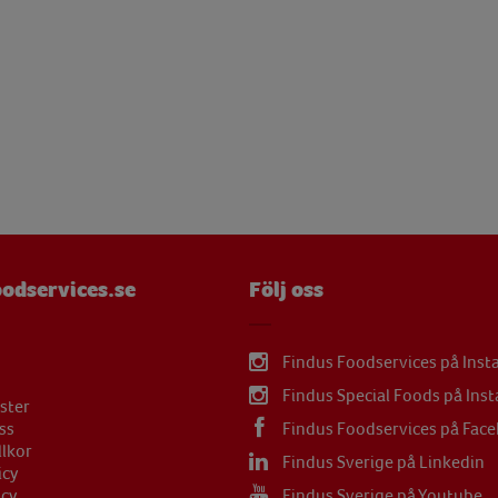
mg
 g
µg
mg
mg
µg
mg
odservices.se
Följ oss
mg
Findus Foodservices på Ins
Findus Special Foods på Ins
ster
ss
Findus Foodservices på Fac
llkor
Findus Sverige på Linkedin
icy
icy
Findus Sverige på Youtube