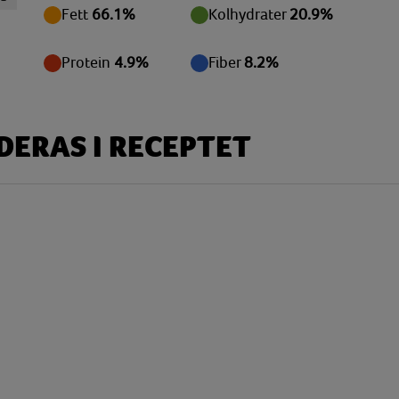
Fett
66.1%
Kolhydrater
20.9%
mg
mg
Protein
4.9%
Fiber
8.2%
 g
 g
ERAS I RECEPTET
 g
 g
mg
mg
mg
 g
mg