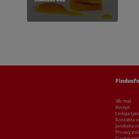
Tiamin
0,03 
Vatten
39,22
Vitamin B12
0,05 
Vitamin B6
0,08 
Vitamin C
7 
Vitamin D
0,01 
Vitamin E
0,59 
Findusfo
Zink
0,45 
Vår mat
Recept
Lediga tjän
Kontakta o
Juridiska vi
Privacy pol
Cookie pol