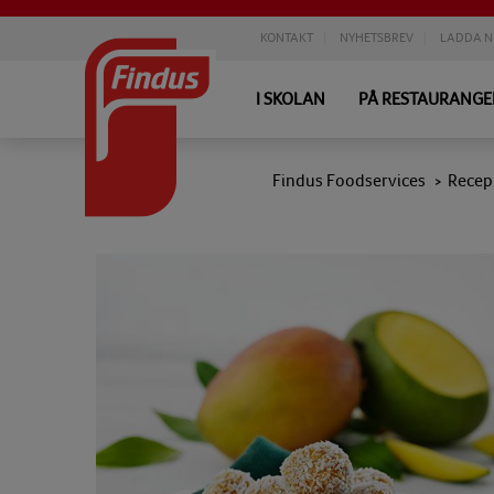
KONTAKT
NYHETSBREV
LADDA N
I SKOLAN
PÅ RESTAURANG
Findus Foodservices
Recep
>