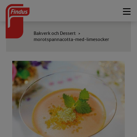
Togg
navi
Bakverk och Dessert
>
morotspannacotta-med-limesocker