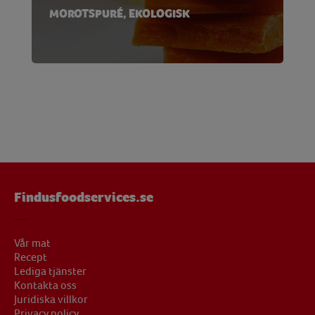
MOROTSPURÉ, EKOLOGISK
Findusfoodservices.se
Vår mat
Recept
Lediga tjänster
Kontakta oss
Juridiska villkor
Privacy policy