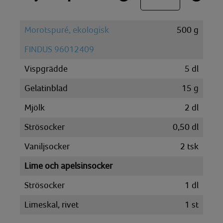
Morotspuré, ekologisk
500
g
FINDUS 96012409
Vispgrädde
5
dl
Gelatinblad
15
g
Mjölk
2
dl
Strösocker
0,50
dl
Vaniljsocker
2
tsk
Lime och apelsinsocker
Strösocker
1
dl
Limeskal, rivet
1
st