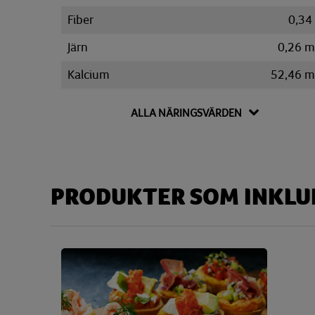
Fiber
0,34
Järn
0,26 
Kalcium
52,46 
Kalium
55,07 
ALLA NÄRINGSVÄRDEN
Kolesterol
27,87 
Kolhydrat
4,92
Disackarider
0,62
PRODUKTER SOM INKLUD
Monosackarider
0,12
Sackaros
0,06
Magnesium
7,57 
Natrium
190,78 