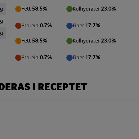
 g
Fett
58.5%
Kolhydrater
23.0%
mg
Protein
0.7%
Fiber
17.7%
mg
Fett
58.5%
Kolhydrater
23.0%
mg
mg
Protein
0.7%
Fiber
17.7%
 g
 g
ERAS I RECEPTET
 g
 g
mg
mg