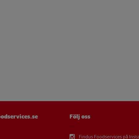
mg
 g
mg
mg
 g
µg
mg
mg
µg
mg
odservices.se
Följ oss
mg
Findus Foodservices på Ins