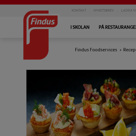
KONTAKT
NYHETSBREV
LADDA N
I SKOLAN
PÅ RESTAURANG
Findus Foodservices
Recep
>