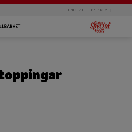
FINDUS.SE
PRESSRUM
LLBARHET
 toppingar