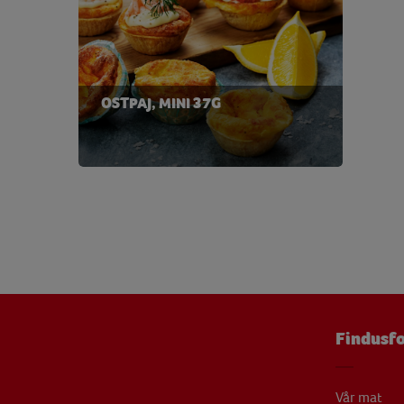
Niacin
0,41 
Protein
3,79
Riboflavin
0,06 
OSTPAJ, MINI 37G
Tiamin
0,04 
Vatten
21,34
Vitamin B12
0,22 
Vitamin B6
0,04 
Vitamin C
0,27 
Vitamin D
0,27 
Vitamin E
0,76 
Findusfo
Zink
0,50 
Vår mat