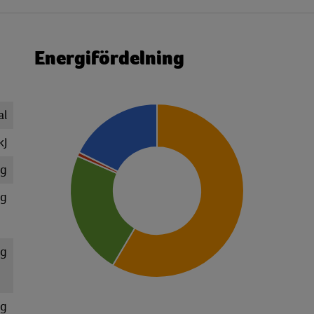
Energifördelning
al
kJ
 g
 g
 g
 g