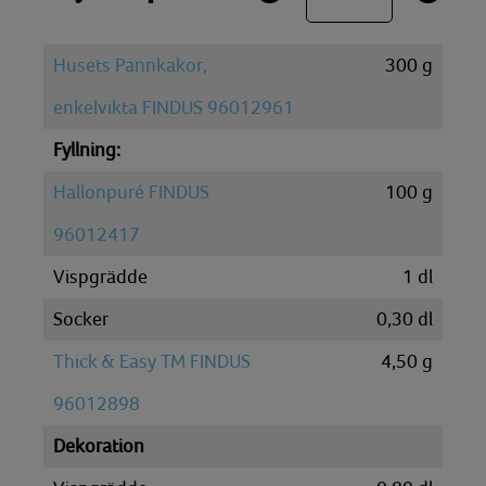
Husets Pannkakor,
300
g
enkelvikta FINDUS 96012961
Fyllning:
Hallonpuré FINDUS
100
g
96012417
Vispgrädde
1
dl
Socker
0,30
dl
Thick & Easy TM FINDUS
4,50
g
96012898
Dekoration