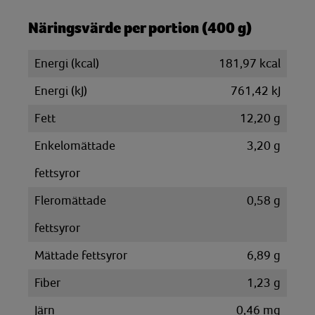
Näringsvärde per portion (400 g)
Energi (kcal)
181,97 kcal
Energi (kJ)
761,42 kJ
Fett
12,20 g
Enkelomättade
3,20 g
fettsyror
Fleromättade
0,58 g
fettsyror
Mättade fettsyror
6,89 g
Fiber
1,23 g
Järn
0,46 mg