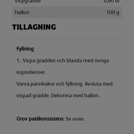
Vispgrädde
0,80
dl
Hallon
100
g
TILLAGNING
Fyllning
1. Vispa grädden och blanda med övriga
ingredienser.
Varva pannkakor och fyllning. Avsluta med
vispad grädde. Dekorera med hallon.
Grov patékonsistens
: Se ovan.