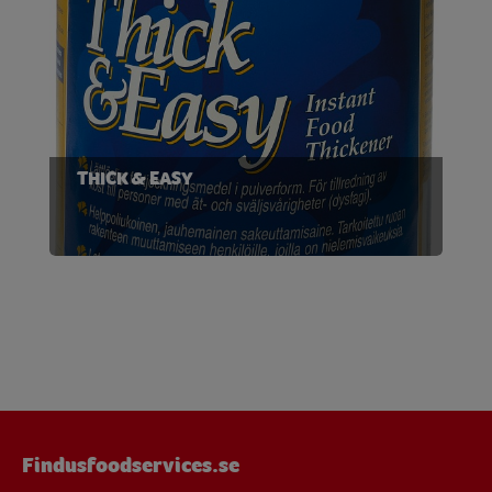
THICK & EASY
Findusfoodservices.se