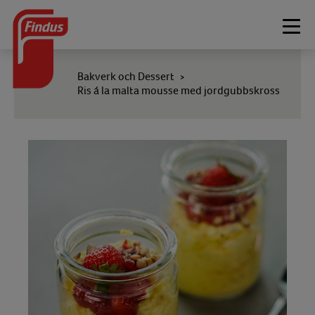
Togg
navi
Bakverk och Dessert
>
Ris á la malta mousse med jordgubbskross