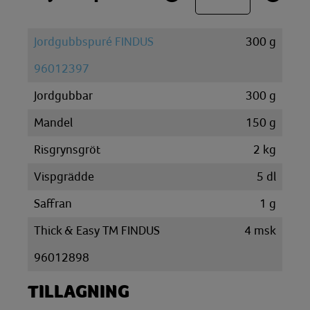
Jordgubbspuré FINDUS
300
g
96012397
Jordgubbar
300
g
Mandel
150
g
Risgrynsgröt
2
kg
Vispgrädde
5
dl
Saffran
1
g
Thick & Easy TM FINDUS
4
msk
96012898
TILLAGNING