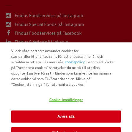
Findus Foodservices på Instagram
Findus Special Foods på Instagram
Findus Foodservices på Facebook
Findus Sverige på Linkedin
Findus Sverige på Youtube
Vi och våra partners använder cookies för
standardfunktionalitet samt för att anpassa innehåll och
skräddarsy reklam. Läs mer i vår
cookiepolicy
. Genom att klicka
på ”Acceptera cookies” samtycker du också till att dina
uppgifter kan överföras till länder som kanske inte har samma
dataskyddsnivå som EU/Storbritannien. Klicka på
COPYRIGHT FINDUS SVERIGE AB 2025
”Cookieinställningar” för att hantera cookies.
Cookie-inställningar
FINDUS
NOMAD FOODS
Avvisa alla
SITEMAP