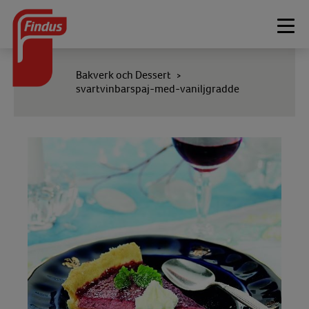
Togg
navi
Bakverk och Dessert
>
svartvinbarspaj-med-vaniljgradde