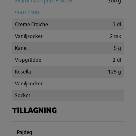
Svartvinbärspuré FINDUS
300
g
96012400
Creme Fraiche
3
dl
Vaniljsocker
2
tsk
Kanel
5
g
Vispgrädde
2
dl
Kesella
125
g
Vaniljsocker
Socker
TILLAGNING
Pajdeg