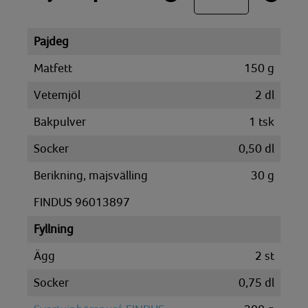
Pajdeg
Matfett
150
g
Vetemjöl
2
dl
Bakpulver
1
tsk
Socker
0,50
dl
Berikning, majsvälling
30
g
FINDUS 96013897
Fyllning
Ägg
2
st
Socker
0,75
dl