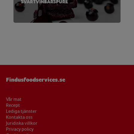
SVARTVINBÄRSPURÉ
Findusfoodservices.se
Vår mat
Recept
Lediga tjänster
Kontakta oss
Juridiska villkor
Privacy policy