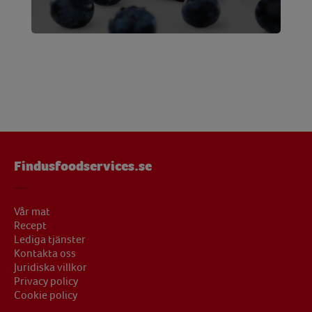
Findusfoodservices.se
Vår mat
Recept
Lediga tjänster
Kontakta oss
Juridiska villkor
Privacy policy
Cookie policy