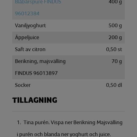
Blåbärspuré FINDUS
400
g
96012384
Vaniljyoghurt
500
g
Äppeljuice
200
g
Saft av citron
0,50
st
Berikning, majsvälling
70
g
FINDUS 96013897
Socker
0,50
dl
TILLAGNING
1. Tina purén. Vispa ner Berikning Majsvälling
i purén och blanda ner yoghurt och juice.