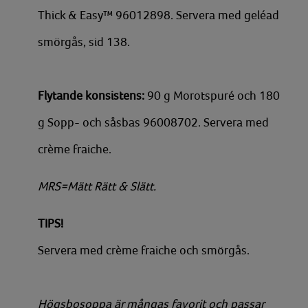
Thick & Easy™ 96012898. Servera med geléad
smörgås, sid 138.
Flytande konsistens:
90 g Morotspuré och 180
g Sopp- och såsbas 96008702. Servera med
crème fraiche.
MRS=Mätt Rätt & Slätt.
TIPS!
Servera med crème fraiche och smörgås.
Högsbosoppa är mångas favorit och passar