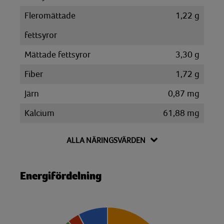
Fleromättade
1,22 g
fettsyror
Mättade fettsyror
3,30 g
Fiber
1,72 g
Järn
0,87 mg
Kalcium
61,88 mg
Kalium
204,50 mg
ALLA NÄRINGSVÄRDEN
Kolesterol
5,66 mg
Kolhydrat
7,26 g
Energifördelning
Disackarider
2,90 g
Monosackarider
1,73 g