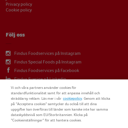
Privacy policy
Cookie policy
Följ oss
Findus Foodservices på Instagram
Findus Special Foods på Instagram
Findus Foodservices på Facebook
Findus Sverige på Linkedin
Findus Sverige på Youtube
Vi och våra partners använder cookies för
standardfunktionalitet samt för att anpassa innehåll och
skräddarsy reklam. Läs mer i vår
cookiepolicy
. Genom att klicka
på ”Acceptera cookies” samtycker du också till att dina
uppgifter kan överföras till länder som kanske inte har samma
dataskyddsnivå som EU/Storbritannien. Klicka på
COPYRIGHT FINDUS SVERIGE AB 2025
”Cookieinställningar” för att hantera cookies.