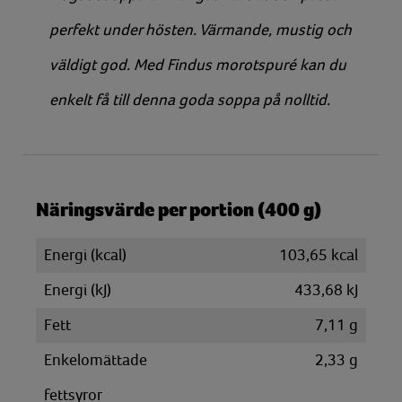
perfekt under hösten. Värmande, mustig och
väldigt god. Med Findus morotspuré kan du
enkelt få till denna goda soppa på nolltid.
Näringsvärde per portion (400 g)
Energi (kcal)
103,65 kcal
Energi (kJ)
433,68 kJ
Fett
7,11 g
Enkelomättade
2,33 g
fettsyror