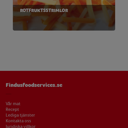
ROTFRUKTSSTRIMLOR
Findusfoodservices.se
Vår mat
Recept
Lediga tjänster
Kontakta oss
Juridiska villkor