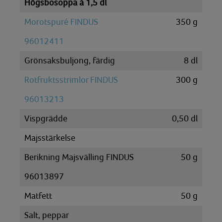
Högsbosoppa à 1,5 dl
Morotspuré FINDUS
350
g
96012411
Grönsaksbuljong, färdig
8
dl
Rotfruktsstrimlor FINDUS
300
g
96013213
Vispgrädde
0,50
dl
Majsstärkelse
Berikning Majsvälling FINDUS
50
g
96013897
Matfett
50
g
Salt, peppar