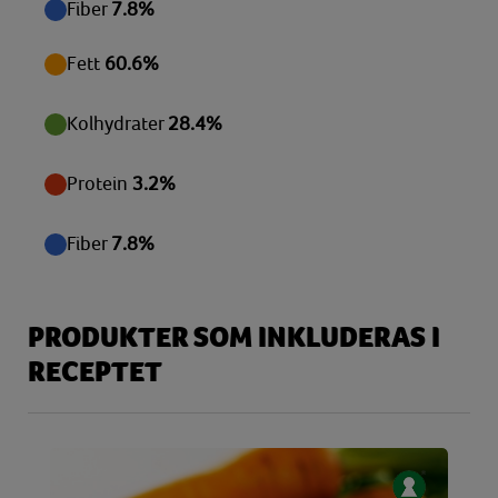
Fiber
7.8%
Vitamin E
1,73 mg
Fett
60.6%
Zink
0,29 mg
Kolhydrater
28.4%
Protein
3.2%
Fiber
7.8%
PRODUKTER SOM INKLUDERAS I
RECEPTET