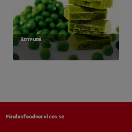
ÄRTPURÉ
Findusfoodservices.se