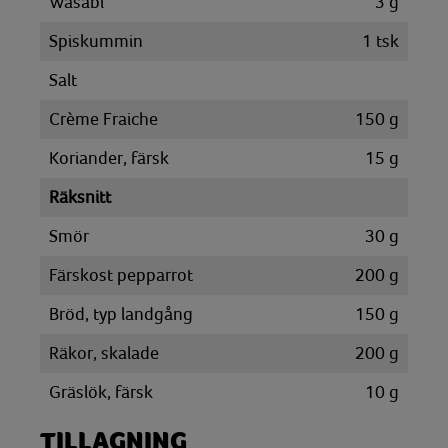
Wasabi
3
g
Spiskummin
1
tsk
Salt
Crème Fraiche
150
g
Koriander, färsk
15
g
Räksnitt
Smör
30
g
Färskost pepparrot
200
g
Bröd, typ landgång
150
g
Räkor, skalade
200
g
Gräslök, färsk
10
g
TILLAGNING