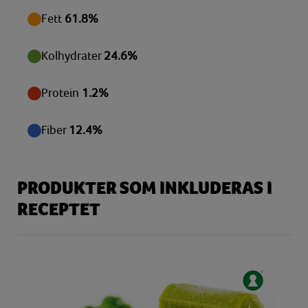
Vitamin E
4,77 mg
Fett
61.8%
Zink
1,16 mg
Kolhydrater
24.6%
Protein
1.2%
Fiber
12.4%
PRODUKTER SOM INKLUDERAS I
RECEPTET