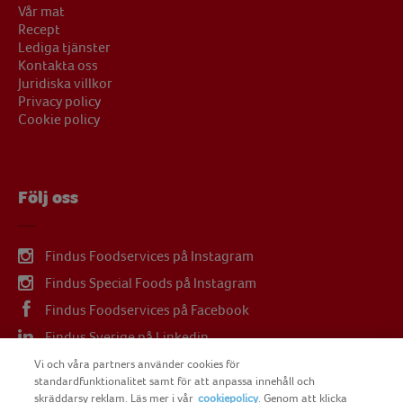
Vår mat
Recept
Lediga tjänster
Kontakta oss
Juridiska villkor
Privacy policy
Cookie policy
Följ oss
Findus Foodservices på Instagram
Findus Special Foods på Instagram
Findus Foodservices på Facebook
Findus Sverige på Linkedin
Findus Sverige på Youtube
Vi och våra partners använder cookies för
standardfunktionalitet samt för att anpassa innehåll och
skräddarsy reklam. Läs mer i vår
cookiepolicy
. Genom att klicka