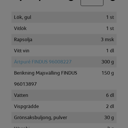
Lök, gul
1
st
Vitlök
1
st
Rapsolja
3
msk
Vitt vin
1
dl
Ärtpuré FINDUS 96008227
300
g
Berikning Majsvälling FINDUS
150
g
96013897
Vatten
6
dl
Vispgrädde
2
dl
Grönsaksbuljong, pulver
30
g