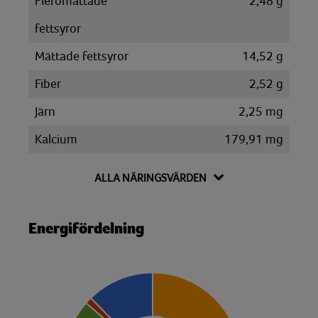
Fleromättade
2,48 g
fettsyror
Mättade fettsyror
14,52 g
Fiber
2,52 g
Järn
2,25 mg
Kalcium
179,91 mg
Kalium
370,49 mg
ALLA NÄRINGSVÄRDEN
Kolesterol
88,75 mg
Kolhydrat
23,76 g
Energifördelning
Disackarider
7,17 g
Monosackarider
2,62 g
Sackaros
1,83 g