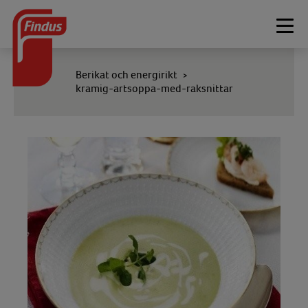
Togg
navi
Berikat och energirikt
>
kramig-artsoppa-med-raksnittar