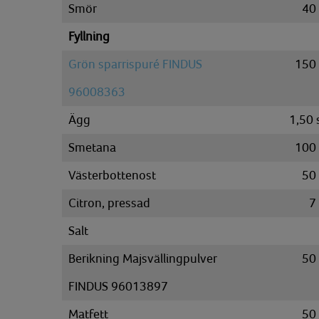
Smör
40
Fyllning
Grön sparrispuré FINDUS
150
96008363
Ägg
1,50
Smetana
100
Västerbottenost
50
Citron, pressad
7
Salt
Berikning Majsvällingpulver
50
FINDUS 96013897
Matfett
50