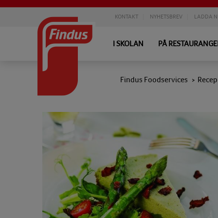
KONTAKT
NYHETSBREV
LADDA N
I SKOLAN
PÅ RESTAURANG
Findus Foodservices
Recep
>