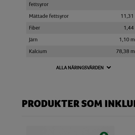
fettsyror
Mättade fettsyror
11,31
Fiber
1,44
Järn
1,10 
Kalcium
78,38 
Kalium
214,17 
ALLA NÄRINGSVÄRDEN
Kolesterol
70,83 
Kolhydrat
9,57
Disackarider
1,82
PRODUKTER SOM INKLUD
Monosackarider
1,67
Sackaros
0,16
Magnesium
20,34 