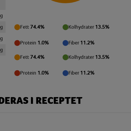
 g
 g
Fett
74.4%
Kolhydrater
13.5%
mg
Protein
1.0%
Fiber
11.2%
mg
Fett
74.4%
Kolhydrater
13.5%
mg
mg
Protein
1.0%
Fiber
11.2%
 g
 g
ERAS I RECEPTET
 g
 g
mg