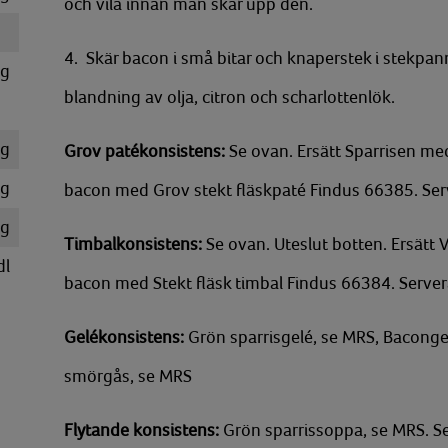
och vila innan man skär upp den.
4. Skär bacon i små bitar och knaperstek i stekpan
g
blandning av olja, citron och scharlottenlök.
g
Grov patékonsistens:
Se ovan. Ersätt Sparrisen me
g
bacon med Grov stekt fläskpaté Findus 66385. Serv
g
Timbalkonsistens:
Se ovan. Uteslut botten. Ersätt
dl
bacon med Stekt fläsk timbal Findus 66384. Server
Gelékonsistens:
Grön sparrisgelé, se MRS, Baconge
smörgås, se MRS
Flytande konsistens:
Grön sparrissoppa, se MRS. 