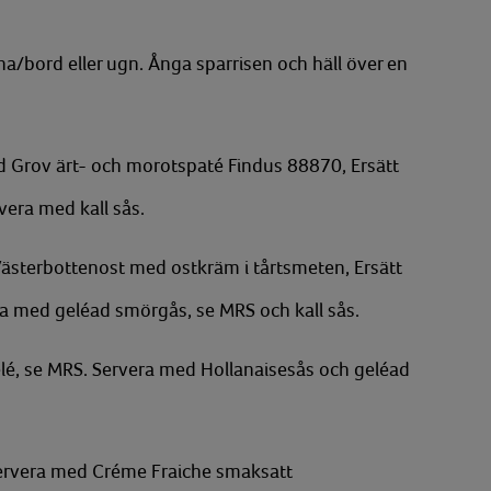
na/bord eller ugn. Ånga sparrisen och häll över en
d Grov ärt- och morotspaté Findus 88870, Ersätt
era med kall sås.
 Västerbottenost med ostkräm i tårtsmeten, Ersätt
a med geléad smörgås, se MRS och kall sås.
lé, se MRS. Servera med Hollanaisesås och geléad
Servera med Créme Fraiche smaksatt