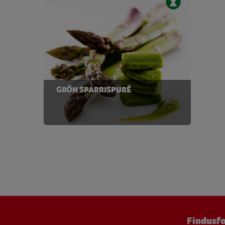
Natrium
324,23 
Niacin
1,36 
Protein
7,91
Riboflavin
0,15 
GRÖN SPARRISPURÉ
Tiamin
0,18 
Vatten
58,79
Vitamin B12
0,45 
Vitamin B6
0,14 
Vitamin C
13,06 
Vitamin D
0,81 
Vitamin E
2,70 
Findusfo