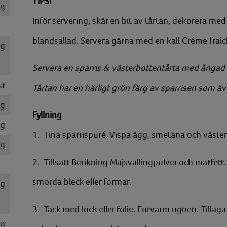
TIPS!
g
Inför servering, skär en bit av tårtan, dekorera me
blandsallad. Servera gärna med en kall Créme frai
g
Servera en sparris & västerbottentårta med ångad 
st
Tårtan har en härligt grön färg av sparrisen som äv
g
Fyllning
g
1. Tina sparrispuré. Vispa ägg, smetana och väster
g
2. Tillsätt Berikning Majsvällingpulver och matfett
smorda bleck eller formar.
g
3. Täck med lock eller folie. Förvärm ugnen. Tilla
g