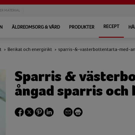
ER MATERIAL
RECEPT
EN
ÄLDREOMSORG & VÅRD
PRODUKTER
HÅ
t
Berikat och energirikt
sparris-&-vasterbottentarta-med-a
>
>
Sparris & västerb
ångad sparris och