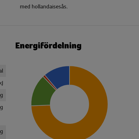
med hollandaisesås.
Energifördelning
al
kJ
 g
 g
 g