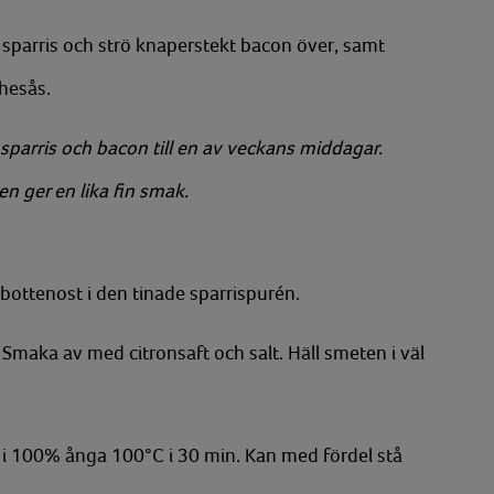
d sparris och strö knaperstekt bacon över, samt
chesås.
sparris och bacon till en av veckans middagar.
en ger en lika fin smak.
bottenost i den tinade sparrispurén.
. Smaka av med citronsaft och salt. Häll smeten i väl
ga i 100% ånga 100°C i 30 min. Kan med fördel stå