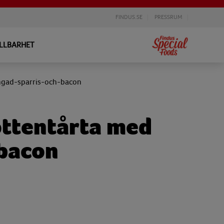
FINDUS.SE
PRESSRUM
LLBARHET
ngad-sparris-och-bacon
ottentårta med
 bacon