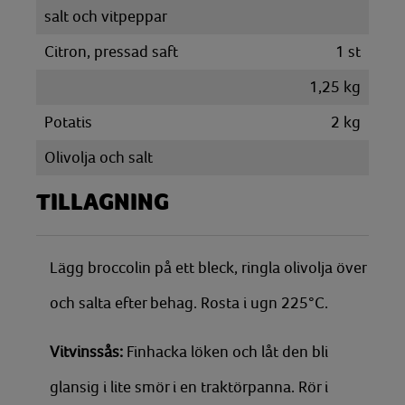
salt och vitpeppar
Citron, pressad saft
1
st
1,25
kg
Potatis
2
kg
Olivolja och salt
TILLAGNING
Lägg broccolin på ett bleck, ringla olivolja över
och salta efter behag. Rosta i ugn 225°C.
Vitvinssås:
Finhacka löken och låt den bli
glansig i lite smör i en traktörpanna. Rör i