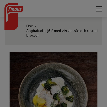
Togg
navi
Fisk
>
Ångbakad sejfilé med vittvinssås och rostad
broccoli