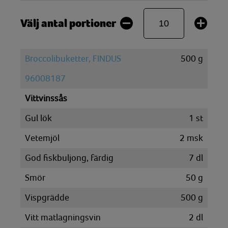
Välj antal portioner
Broccolibuketter, FINDUS
500
g
96008187
Vittvinssås
Gul lök
1
st
Vetemjöl
2
msk
God fiskbuljong, färdig
7
dl
Smör
50
g
Vispgrädde
500
g
Vitt matlagningsvin
2
dl