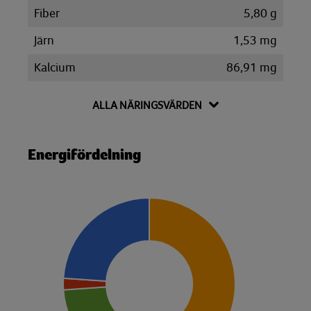
Fiber
5,80 g
Järn
1,53 mg
Kalcium
86,91 mg
Kalium
1470,90 mg
ALLA NÄRINGSVÄRDEN
Kolesterol
143,20 mg
Kolhydrat
38,36 g
Energifördelning
Disackarider
2,35 g
Monosackarider
2,25 g
Sackaros
0,96 g
Magnesium
99,17 mg
Natrium
339,80 mg