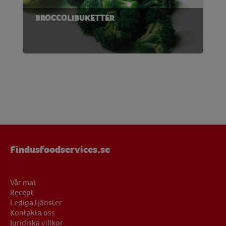
BROCCOLIBUKETTER
Findusfoodservices.se
Vår mat
Recept
Lediga tjänster
Kontakta oss
Juridiska villkor