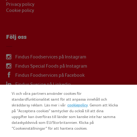
Privacy policy
Cookie policy
Följ oss
Findus Foodservices på Instagram
Findus Special Foods på Instagram
Findus Foodservices på Facebook
Findus Sverige på Linkedin
Findus Sverige på Youtube
Vi och våra partners använder cookies för
standardfunktionalitet samt för att anpassa innehåll och
skräddarsy reklam. Läs mer i vår
cookiepolicy
. Genom att klicka
på ”Acceptera cookies” samtycker du också till att dina
uppgifter kan överföras till länder som kanske inte har samma
dataskyddsnivå som EU/Storbritannien. Klicka på
COPYRIGHT FINDUS SVERIGE AB 2025
”Cookieinställningar” för att hantera cookies.