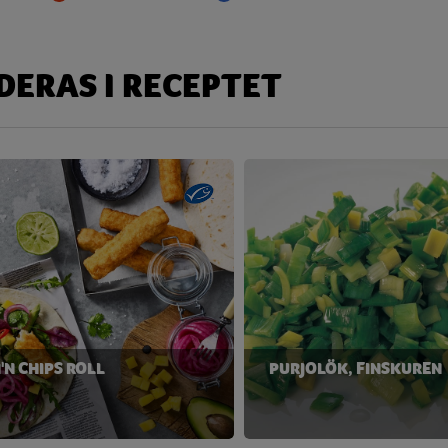
 g
 g
ERAS I RECEPTET
 g
 g
mg
mg
mg
 g
mg
'N CHIPS ROLL
PURJOLÖK, FINSKUREN
mg
 g