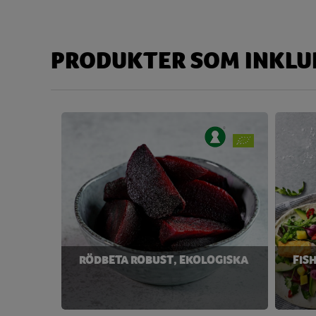
Kolhydrat
69,90
Disackarider
14,24
PRODUKTER SOM INKLUD
Monosackarider
8,53
Sackaros
14,12
Magnesium
122,96 
Natrium
1188,74 
Niacin
7,75 
Protein
25,26
Riboflavin
0,24 
RÖDBETA ROBUST, EKOLOGISKA
FISH
Tiamin
0,33 
Vatten
461,37