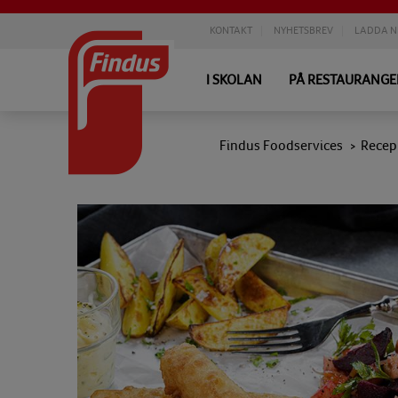
KONTAKT
NYHETSBREV
LADDA N
I SKOLAN
PÅ RESTAURANG
Findus Foodservices
Recep
>