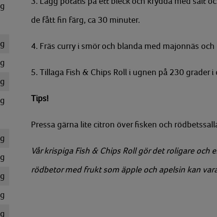
3. Lägg potatis på ett bleck och krydda med salt oc
g
de fått fin färg, ca 30 minuter.
g
4. Fräs curry i smör och blanda med majonnäs och 
g
5. Tillaga Fish & Chips Roll i ugnen på 230 grader i
g
Tips!
g
Pressa gärna lite citron över fisken och rödbetssal
g
Vår krispiga Fish & Chips Roll gör det roligare och 
g
rödbetor med frukt som äpple och apelsin kan vara e
g
g
g