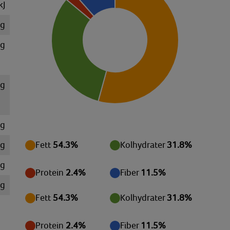
kJ
 g
 g
 g
 g
 g
Fett
54.3%
Kolhydrater
31.8%
mg
Protein
2.4%
Fiber
11.5%
mg
Fett
54.3%
Kolhydrater
31.8%
mg
mg
Protein
2.4%
Fiber
11.5%