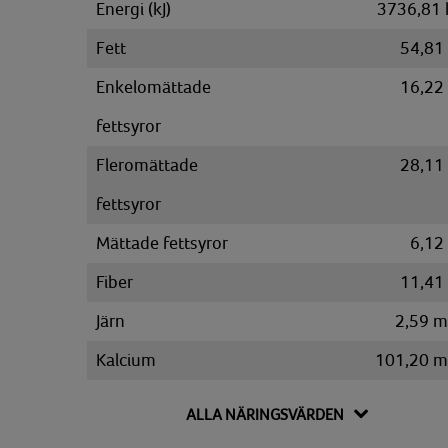
Energi (kJ)
3736,81 
Fett
54,81
Enkelomättade
16,22
fettsyror
Fleromättade
28,11
fettsyror
Mättade fettsyror
6,12
Fiber
11,41
Järn
2,59 
Kalcium
101,20 
Kalium
1760,24 
ALLA NÄRINGSVÄRDEN
Kolesterol
120,14 