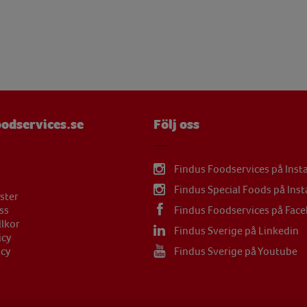
µg
mg
mg
µg
mg
odservices.se
Följ oss
mg
Findus Foodservices på Ins
Findus Special Foods på Ins
ster
ss
Findus Foodservices på Fac
llkor
Findus Sverige på Linkedin
icy
icy
Findus Sverige på Youtube