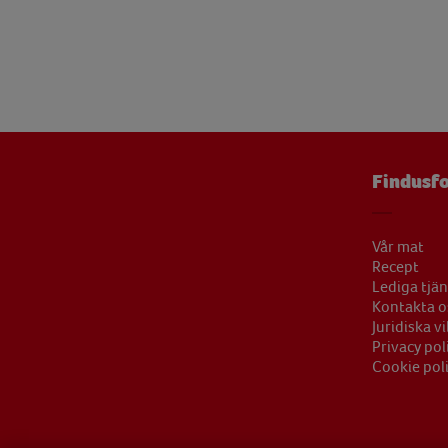
Vitamin B12
1,17 
Vitamin B6
0,90 
Vitamin C
97,07 
Vitamin D
1,66 
Vitamin E
7,52 
Findusfo
Zink
2,09 
Vår mat
Recept
Lediga tjän
Kontakta o
Juridiska vi
Privacy pol
Cookie pol