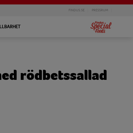
FINDUS.SE
PRESSRUM
LLBARHET
med rödbetssallad