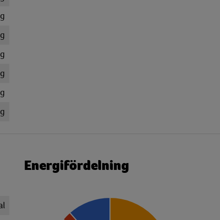
g
g
g
g
g
g
Energifördelning
al