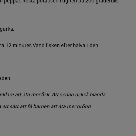
h peppar. Rosta potatisen i ugnen på 200 gradertills
gurka.
 ca 12 minuter. Vänd fisken efter halva tiden.
laden.
enklare att äta mer fisk. Att sedan också blanda
tt sätt att få barnen att äta mer grönt!