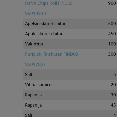
Fish'n Chips Roll FINDUS
900
96014938
Apelsin skuret i bitar
500
Äpple skuret i bitar
450
Valnötter
100
Purjolök, finskuren FINDUS
300
96012827
Salt
6
Vit balsamico
20
Rapsolja
30
Rapsolja
45
Salt
4