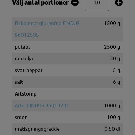
Välj antal portioner
Fiskpinnar glutenfria FINDUS
1500
g
96012505
potatis
2500
g
rapsolja
30
g
svartpeppar
5
g
salt
6
g
Ärtstomp
Ärter FINDUS 96013231
1000
g
smör
100
g
matlagningsgrädde
0,50
dl