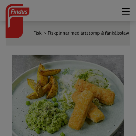
Togg
navi
Fisk
Fiskpinnar med ärtstomp & fänkålsslaw
>