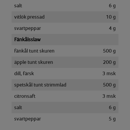
salt
6
g
vitlök pressad
10
g
svartpeppar
4
g
Fänkålsslaw
fänkål tunt skuren
500
g
äpple tunt skuren
200
g
dill, färsk
3
msk
spetskål tunt strimmlad
500
g
citronsaft
3
msk
salt
6
g
svartpeppar
5
g