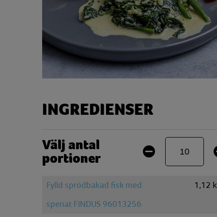
INGREDIENSER
Välj antal
portioner
Fylld sprödbakad fisk med
1,12
spenat FINDUS 96013256