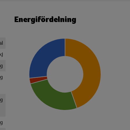
Energifördelning
al
kJ
 g
 g
 g
 g