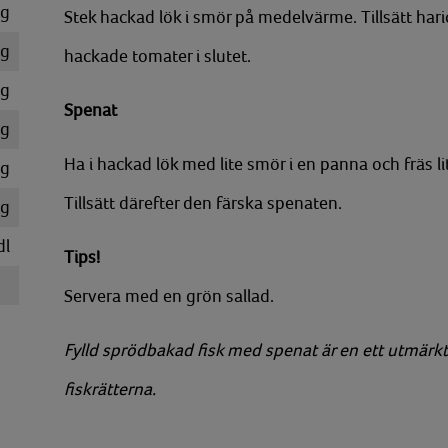
g
Stek hackad lök i smör på medelvärme. Tillsätt harico
g
hackade tomater i slutet.
g
Spenat
g
Ha i hackad lök med lite smör i en panna och fräs li
g
Tillsätt därefter den färska spenaten.
g
dl
Tips!
Servera med en grön sallad.
Fylld sprödbakad fisk med spenat är en ett utmärkt va
fiskrätterna.