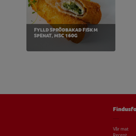
Protein
23,76
Riboflavin
0,35 
FYLLD SPRÖDBAKAD FISK M
Tiamin
0,20 
SPENAT, MSC 160G
Vatten
267,40
Vitamin B12
1,11 
Vitamin B6
0,56 
Vitamin C
40,60 
Vitamin D
1,57 
Vitamin E
2,92 
Findusfo
Zink
1,25 
Vår mat
Recept