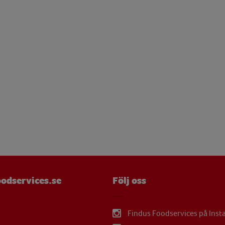
 g
mg
mg
 g
µg
mg
mg
µg
mg
odservices.se
Följ oss
mg
Findus Foodservices på Ins