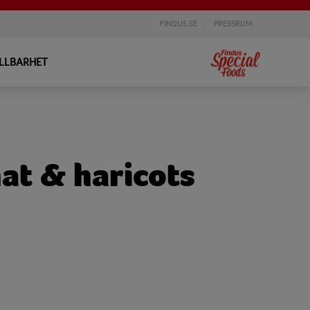
FINDUS.SE
PRESSRUM
LLBARHET
nat & haricots