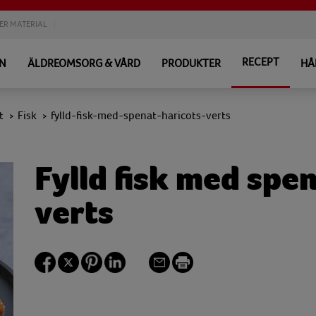
ER MATERIAL
RECEPT
EN
ÄLDREOMSORG & VÅRD
PRODUKTER
HÅ
t
Fisk
fylld-fisk-med-spenat-haricots-verts
>
>
Fylld fisk med spe
verts