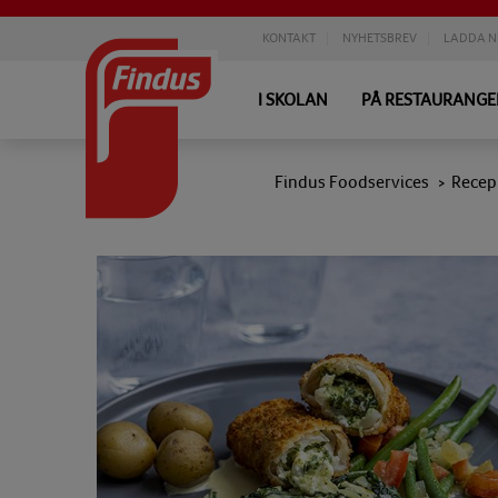
KONTAKT
NYHETSBREV
LADDA N
I SKOLAN
PÅ RESTAURANG
Findus Foodservices
Recep
>