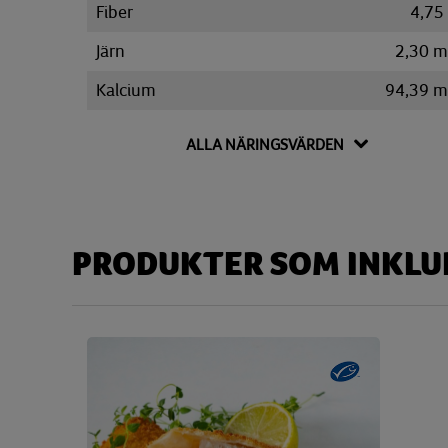
Fiber
4,75
Järn
2,30 
Kalcium
94,39 
Kalium
1083,60 
ALLA NÄRINGSVÄRDEN
Kolesterol
132,96 
Kolhydrat
23,22
Disackarider
1,64
PRODUKTER SOM INKLUD
Monosackarider
1,95
Sackaros
0,75
Magnesium
91,24 
Natrium
754,38 
Niacin
4,74 