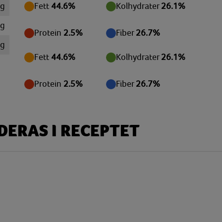
 g
Fett
44.6%
Kolhydrater
26.1%
mg
Protein
2.5%
Fiber
26.7%
mg
Fett
44.6%
Kolhydrater
26.1%
mg
mg
Protein
2.5%
Fiber
26.7%
 g
 g
ERAS I RECEPTET
 g
 g
mg
mg
mg