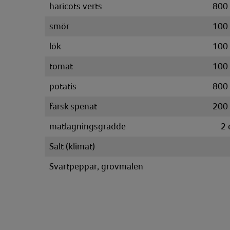
haricots verts
800
smör
100
lök
100
tomat
100
potatis
800
färsk spenat
200
matlagningsgrädde
2
Salt (klimat)
Svartpeppar, grovmalen