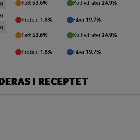
 g
Fett
53.6%
Kolhydrater
24.9%
mg
Protein
1.8%
Fiber
19.7%
mg
Fett
53.6%
Kolhydrater
24.9%
mg
mg
Protein
1.8%
Fiber
19.7%
 g
 g
ERAS I RECEPTET
 g
 g
mg
mg
mg