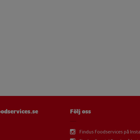
 g
mg
mg
 g
µg
mg
mg
µg
mg
odservices.se
Följ oss
mg
Findus Foodservices på Ins