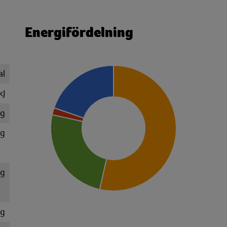
Energifördelning
al
kJ
 g
 g
 g
 g