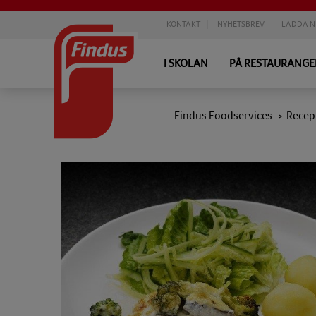
KONTAKT
NYHETSBREV
LADDA N
I SKOLAN
PÅ RESTAURANG
Findus Foodservices
Recep
>