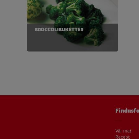
Protein
31,48
Riboflavin
0,39 
BROCCOLIBUKETTER
Tiamin
0,34 
Vatten
425,96
Vitamin B12
5,05 
Vitamin B6
0,82 
Vitamin C
88,10 
Vitamin D
0,43 
Vitamin E
4,36 
Findusfo
Zink
1,98 
Vår mat
Recept