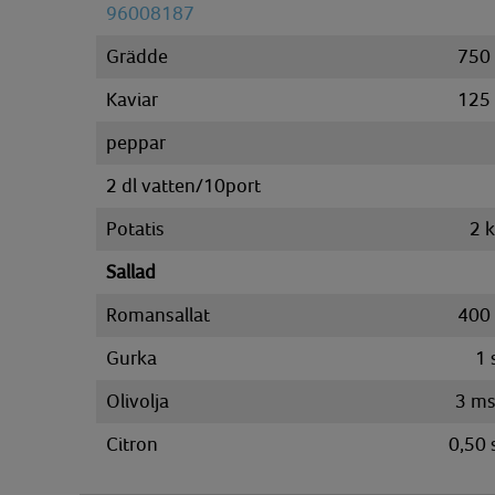
96008187
Grädde
750
Kaviar
125
peppar
2 dl vatten/10port
Potatis
2
Sallad
Romansallat
400
Gurka
1
Olivolja
3
ms
Citron
0,50