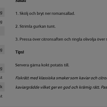
Sallad
g
1. Skölj och bryt ner romansallad.
g
2. Strimla gurkan tunt.
3. Pressa över citronsaften och ringla olivolja över 
kg
Tips!
Servera gärna kokt potatis till.
g
st
Fiskrätt med klassiska smaker som kaviar och citro
k
kaviargrädde vilket ger en god och krämig rätt. Pa
st