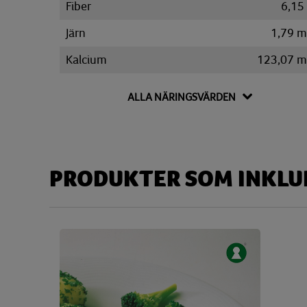
Fiber
6,15
Järn
1,79 
Kalcium
123,07 
Kalium
1654,84 
ALLA NÄRINGSVÄRDEN
Kolesterol
170,50 
Kolhydrat
39,67
Disackarider
4,40
PRODUKTER SOM INKLUD
Monosackarider
2,99
Sackaros
2,39
Magnesium
107,45 
Natrium
641,81 
Niacin
7,36 