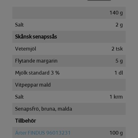
140
g
Salt
2
g
Skånsk senapssås
Vetemjöl
2
tsk
Flytande margarin
5
g
Mjölk standard 3 %
1
dl
Vitpeppar mald
Salt
1
krm
Senapsfrö, bruna, malda
Tillbehör
Ärter FINDUS 96013231
100
g