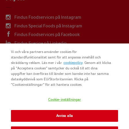
Findus Foodservices på Instagram
Findus Special Foods på Instagram
Findus Foodservices på Facebook
Findus Sverige på Linkedin
Findus Sverige på Youtube
Vi och våra partners använder cookies för
standardfunktionalitet samt för att anpassa innehåll och
skräddarsy reklam. Läs mer i vår
cookiepolicy
. Genom att klicka
på ”Acceptera cookies” samtycker du också till att dina
uppgifter kan överföras till länder som kanske inte har samma
dataskyddsnivå som EU/Storbritannien. Klicka på
COPYRIGHT FINDUS SVERIGE AB 2025
”Cookieinställningar” för att hantera cookies.
Cookie-inställningar
FINDUS
NOMAD FOODS
Avvisa alla
SITEMAP