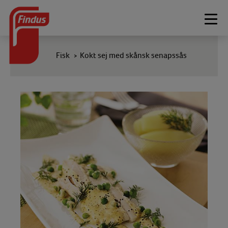
Togg
navi
Fisk
Kokt sej med skånsk senapssås
>