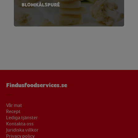
BLOMKÅLSPURÉ
Findusfoodservices.se
Vår mat
Recept
Lediga tjänster
Kontakta oss
Juridiska villkor
Privacy policy