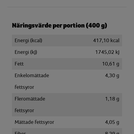
Näringsvärde per portion (400 g)
Energi (kcal)
417,10 kcal
Energi (kJ)
1745,02 kJ
Fett
10,61 g
Enkelomättade
4,30 g
fettsyror
Fleromättade
1,18 g
fettsyror
Mättade fettsyror
4,05 g
Fiber
8,29 g