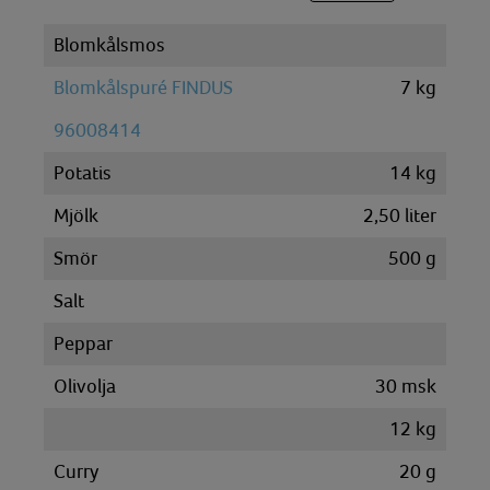
Blomkålsmos
Blomkålspuré FINDUS
7
kg
96008414
Potatis
14
kg
Mjölk
2,50
liter
Smör
500
g
Salt
Peppar
Olivolja
30
msk
12
kg
Curry
20
g