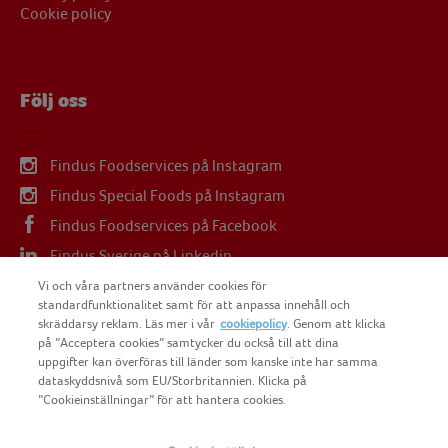
Cookie policy
Följ oss
Findus Foodservices på Instagram
Findus Special Foods på Instagram
Findus Foodservices på Facebook
Findus Sverige på Linkedin
Findus Sverige på Youtube
Vi och våra partners använder cookies för
standardfunktionalitet samt för att anpassa innehåll och
skräddarsy reklam. Läs mer i vår
cookiepolicy
. Genom att klicka
på ”Acceptera cookies” samtycker du också till att dina
uppgifter kan överföras till länder som kanske inte har samma
dataskyddsnivå som EU/Storbritannien. Klicka på
COPYRIGHT FINDUS SVERIGE AB 2025
”Cookieinställningar” för att hantera cookies.