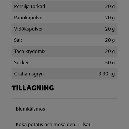
Persilja torkad
20
g
Paprikapulver
20
g
Vitlökspulver
20
g
Salt
20
g
Taco kryddmix
20
g
Socker
50
g
Grahamsgryn
3,30
kg
TILLAGNING
Blomkålsmos
Koka potatis och mosa den. Tillsätt