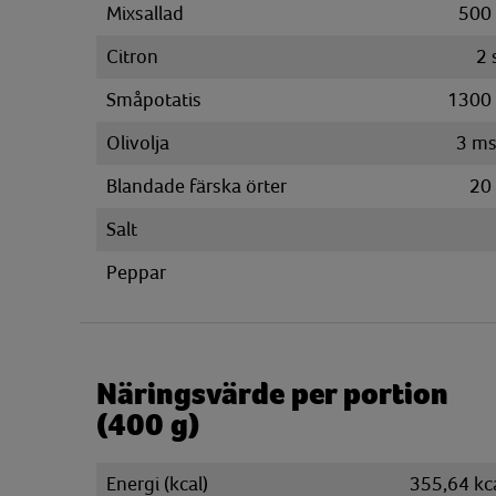
Mixsallad
500
Citron
2
Småpotatis
1300
Olivolja
3
ms
Blandade färska örter
20
Salt
Peppar
Näringsvärde per portion
(400 g)
Energi (kcal)
355,64 kc