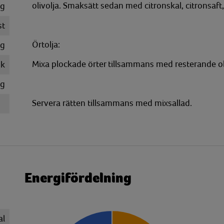
olivolja. Smaksätt sedan med citronskal, citronsaft,
g
st
Örtolja:
g
Mixa plockade örter tillsammans med resterande olivo
k
g
Servera rätten tillsammans med mixsallad.
Energifördelning
al