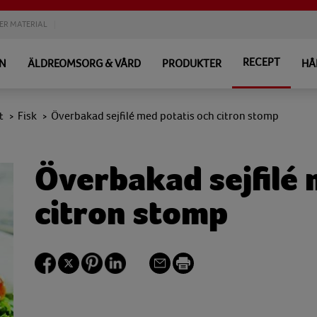
ER MATERIAL
RECEPT
EN
ÄLDREOMSORG & VÅRD
PRODUKTER
HÅ
t
Fisk
Överbakad sejfilé med potatis och citron stomp
>
>
Överbakad sejfilé 
citron stomp