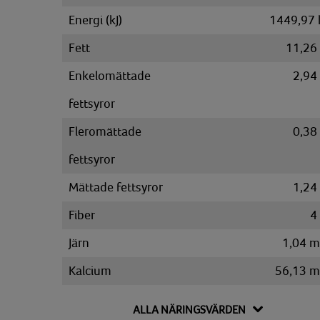
Energi (kJ)
1449,97 
Fett
11,26
Enkelomättade
2,94
fettsyror
Fleromättade
0,38
fettsyror
Mättade fettsyror
1,24
Fiber
4
Järn
1,04 
Kalcium
56,13 
Kalium
1146,52 
ALLA NÄRINGSVÄRDEN