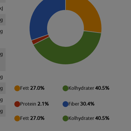
kJ
 g
 g
 g
 g
 g
Fett
27.0%
Kolhydrater
40.5%
mg
Protein
2.1%
Fiber
30.4%
mg
Fett
27.0%
Kolhydrater
40.5%
mg