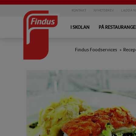
KONTAKT
NYHETSBREV
LADDA N
I SKOLAN
PÅ RESTAURANG
Findus Foodservices
Recep
>