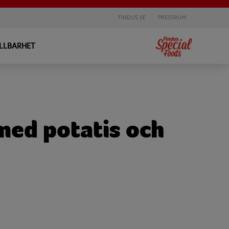
FINDUS.SE
PRESSRUM
LLBARHET
med potatis och