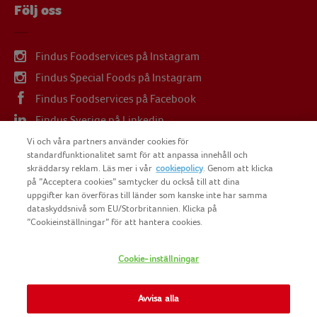
Följ oss
Findus Foodservices på Instagram
Findus Special Foods på Instagram
Findus Foodservices på Facebook
Findus Sverige på Linkedin
Findus Sverige på Youtube
Vi och våra partners använder cookies för
standardfunktionalitet samt för att anpassa innehåll och
skräddarsy reklam. Läs mer i vår
cookiepolicy
. Genom att klicka
på ”Acceptera cookies” samtycker du också till att dina
uppgifter kan överföras till länder som kanske inte har samma
dataskyddsnivå som EU/Storbritannien. Klicka på
COPYRIGHT FINDUS SVERIGE AB 2025
”Cookieinställningar” för att hantera cookies.
Cookie-inställningar
FINDUS
NOMAD FOODS
Avvisa alla