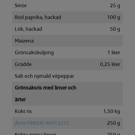
Smör
25
g
Röd paprika, hackad
100
g
Lök, hackad
50
g
Maizena
Grönsaksbuljong
1
liter
Grädde
0,25
liter
Salt och nymald vitpeppar
Grönsaksris med linser och
ärter
Kokt ris
1,50
kg
Ärter FINDUS 96013231
250
g
Kokta gröna linser
250
g