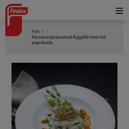
Togg
navi
Fisk
>
Parmesangratinerad Ryggfilé med röd
paprikasås