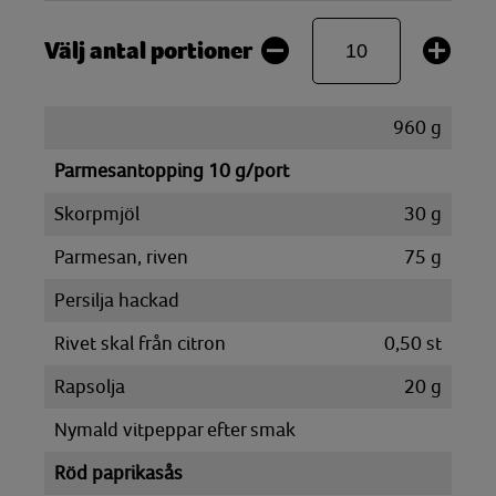
Välj antal portioner
960
g
Parmesantopping 10 g/port
Skorpmjöl
30
g
Parmesan, riven
75
g
Persilja hackad
Rivet skal från citron
0,50
st
Rapsolja
20
g
Nymald vitpeppar efter smak
Röd paprikasås