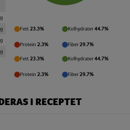
 g
 g
Fett
23.3%
Kolhydrater
44.7%
mg
Protein
2.3%
Fiber
29.7%
mg
Fett
23.3%
Kolhydrater
44.7%
mg
mg
Protein
2.3%
Fiber
29.7%
 g
 g
ERAS I RECEPTET
 g
 g