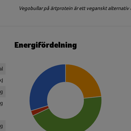
Vegobullar på ärtprotein är ett veganskt alternativ t
Energifördelning
al
kJ
 g
 g
 g