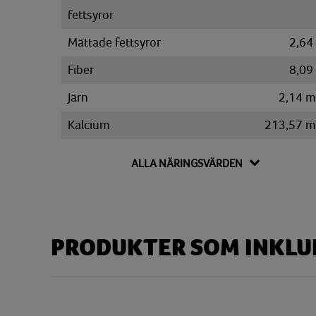
fettsyror
Mättade fettsyror
2,64
Fiber
8,09
Järn
2,14 
Kalcium
213,57 
Kalium
644,79 
ALLA NÄRINGSVÄRDEN
Kolesterol
7,90 
Kolhydrat
73,44
Disackarider
1,84
PRODUKTER SOM INKLUD
Monosackarider
9,12
Sackaros
1,47