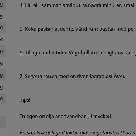
kg
4. Låt allt samman småputtra några minuter, smak
g
kg
5. Koka pastan al dente. Vänd runt pastan med persi
g
g
6. Tillaga under tiden Vegobullarna enligt anvisni
kg
kg
7. Servera rätten med en riven lagrad ost över.
g
g
Tips!
En egen örtolja är användbar till mycket!
En smakrik och god lakto-ovo-vegetarisk rätt att 