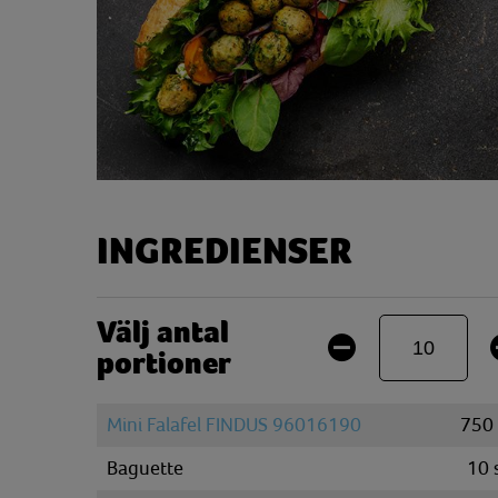
INGREDIENSER
Välj antal
portioner
Mini Falafel FINDUS 96016190
750
Baguette
10