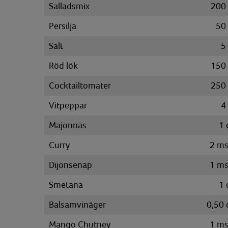
Salladsmix
200
Persilja
50
Salt
5
Röd lök
150
Cocktailtomater
250
Vitpeppar
4
Majonnäs
1
Curry
2
ms
Dijonsenap
1
ms
Smetana
1
Balsamvinäger
0,50
Mango Chutney
1
ms