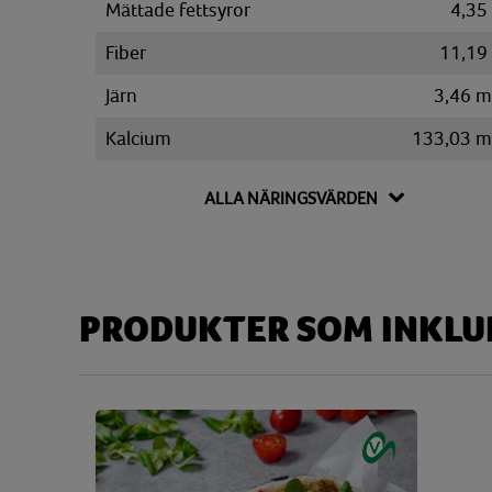
Mättade fettsyror
4,35
Fiber
11,19
Järn
3,46 
Kalcium
133,03 
Kalium
982,43 
ALLA NÄRINGSVÄRDEN
Kolesterol
22,15 
Kolhydrat
53,29
Disackarider
4,32
PRODUKTER SOM INKLUD
Monosackarider
7,55
Sackaros
1,24
Magnesium
75,38 
Natrium
1777,53 