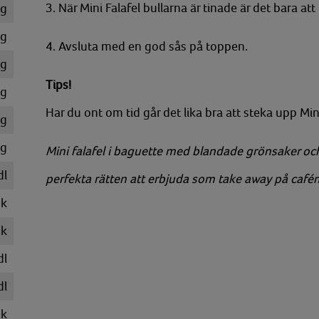
3. När Mini Falafel bullarna är tinade är det bara at
g
g
4. Avsluta med en god sås på toppen.
g
Tips!
g
Har du ont om tid går det lika bra att steka upp Mini
g
g
Mini falafel i baguette med blandade grönsaker o
dl
perfekta rätten att erbjuda som take away på caf
k
k
dl
dl
k