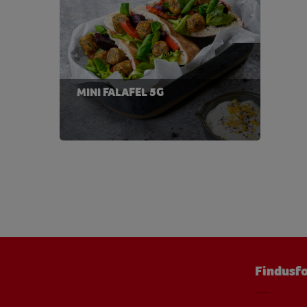
Niacin
2,45 
Protein
12,75
Riboflavin
0,14 
MINI FALAFEL 5G
Tiamin
0,25 
Vatten
112,35
Vitamin B12
0,11 
Vitamin B6
0,68 
Vitamin C
12,54 
Vitamin D
0,02 
Vitamin E
4,07 
Findusfo
Zink
1,56 