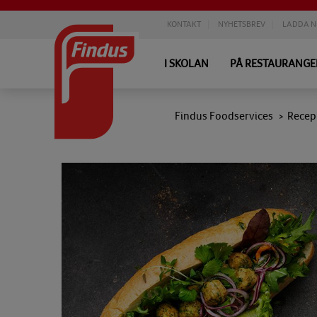
KONTAKT
NYHETSBREV
LADDA N
I SKOLAN
PÅ RESTAURANG
Findus Foodservices
Recep
>