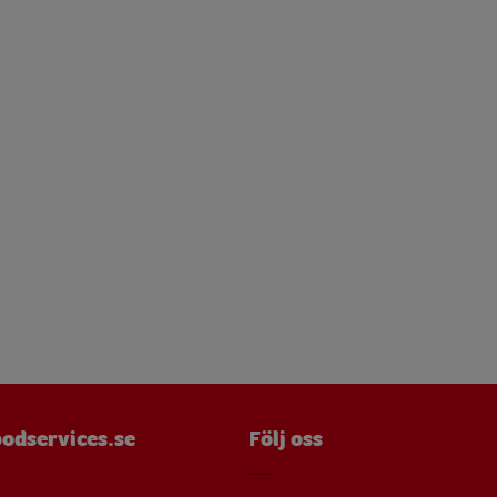
mg
 g
mg
mg
 g
µg
mg
mg
µg
mg
odservices.se
Följ oss
mg