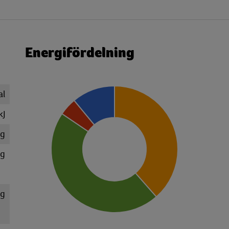
Energifördelning
al
kJ
 g
 g
 g