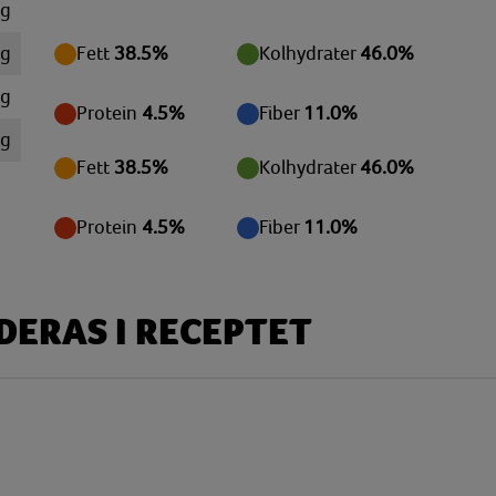
 g
 g
Fett
38.5%
Kolhydrater
46.0%
mg
Protein
4.5%
Fiber
11.0%
mg
Fett
38.5%
Kolhydrater
46.0%
mg
mg
Protein
4.5%
Fiber
11.0%
 g
 g
ERAS I RECEPTET
 g
 g
mg
mg