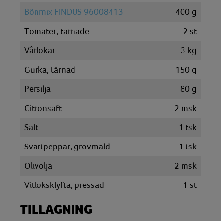
Bönmix FINDUS 96008413
400
g
Tomater, tärnade
2
st
Vårlökar
3
kg
Gurka, tärnad
150
g
Persilja
80
g
Citronsaft
2
msk
Salt
1
tsk
Svartpeppar, grovmald
1
tsk
Olivolja
2
msk
Vitlöksklyfta, pressad
1
st
TILLAGNING