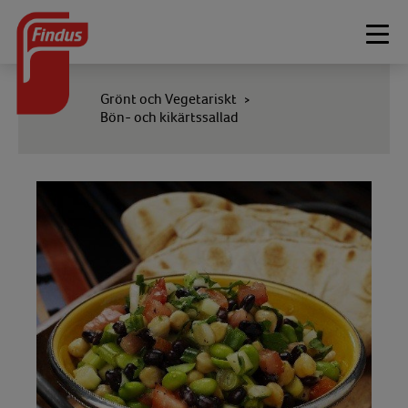
Togg
navi
Grönt och Vegetariskt
>
Bön- och kikärtssallad