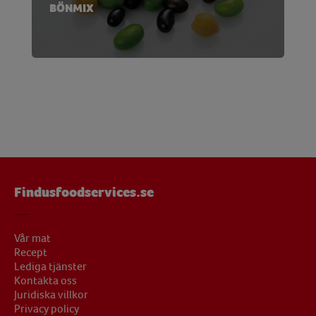
BÖNMIX
Findusfoodservices.se
Vår mat
Recept
Lediga tjänster
Kontakta oss
Juridiska villkor
Privacy policy