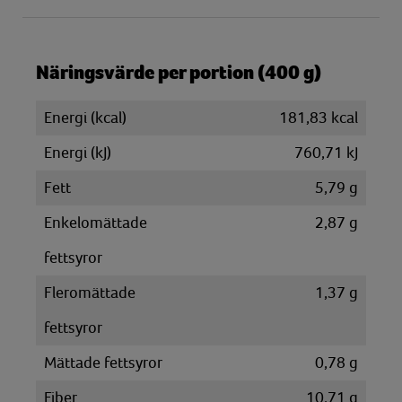
Näringsvärde per portion (400 g)
Energi (kcal)
181,83 kcal
Energi (kJ)
760,71 kJ
Fett
5,79 g
Enkelomättade
2,87 g
fettsyror
Fleromättade
1,37 g
fettsyror
Mättade fettsyror
0,78 g
Fiber
10,71 g