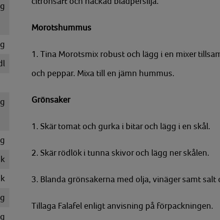
citronsaft och hackad bladpersilja.
g
Morotshummus
g
1. Tina Morotsmix robust och lägg i en mixer tillsam
dl
och peppar. Mixa till en jämn hummus.
Grönsaker
g
1. Skär tomat och gurka i bitar och lägg i en skål.
g
2. Skär rödlök i tunna skivor och lägg ner skålen.
k
k
3. Blanda grönsakerna med olja, vinäger samt salt
g
Tillaga Falafel enligt anvisning på förpackningen.
g