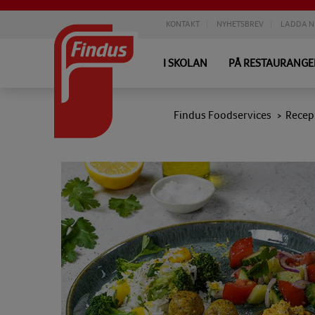
KONTAKT
NYHETSBREV
LADDA N
I SKOLAN
PÅ RESTAURANG
Findus Foodservices
Recep
>