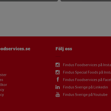
mg
mg
mg
odservices.se
Följ oss
Findus Foodservices på Ins
Findus Special Foods på Ins
ster
ss
Findus Foodservices på Fac
llkor
Findus Sverige på Linkedin
icy
icy
Findus Sverige på Youtube