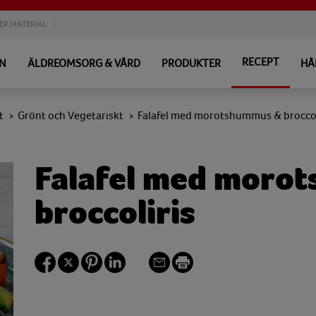
ER MATERIAL
RECEPT
EN
ÄLDREOMSORG & VÅRD
PRODUKTER
HÅ
t
Grönt och Vegetariskt
Falafel med morotshummus & broccol
>
>
Falafel med moro
broccoliris