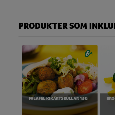
Kolhydrat
139,24
Disackarider
6,71
Monosackarider
9,44
PRODUKTER SOM INKLUD
Sackaros
6,43
Magnesium
105,37 
Natrium
881,62 
Niacin
5,67 
Protein
35,74
Riboflavin
0,13 
Tiamin
0,48 
FALAFEL KIKÄRTSBULLAR 15G
BRO
Vatten
391,60
Vitamin B6
0,98 