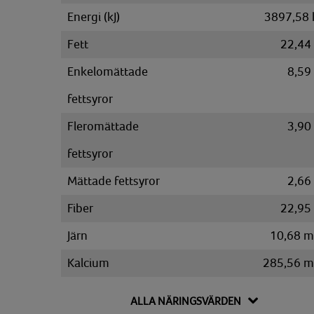
Energi (kJ)
3897,58 
Fett
22,44
Enkelomättade
8,59
fettsyror
Fleromättade
3,90
fettsyror
Mättade fettsyror
2,66
Fiber
22,95
Järn
10,68 
Kalcium
285,56 
Kalium
1828,81 
ALLA NÄRINGSVÄRDEN