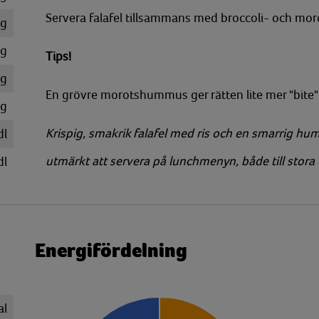
Servera falafel tillsammans med broccoli- och mo
g
g
Tips!
g
En grövre morotshummus ger rätten lite mer "bite"
g
Krispig, smakrik falafel med ris och en smarrig h
dl
utmärkt att servera på lunchmenyn, både till stora
dl
Energifördelning
al