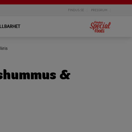
FINDUS.SE
PRESSRUM
LLBARHET
iris
tshummus &