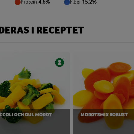
 g
Protein
4.6%
Fiber
15.2%
 g
 g
ERAS I RECEPTET
 g
mg
mg
mg
 g
mg
mg
CCOLI OCH GUL MOROT
MOROTSMIX ROBUST
 g
mg