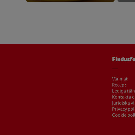
Vitamin C
36,48 
Vitamin E
4,24 
Zink
2,21 
Findusfo
Vår mat
Recept
Lediga tjän
Kontakta o
Juridiska vi
Privacy pol
Cookie pol