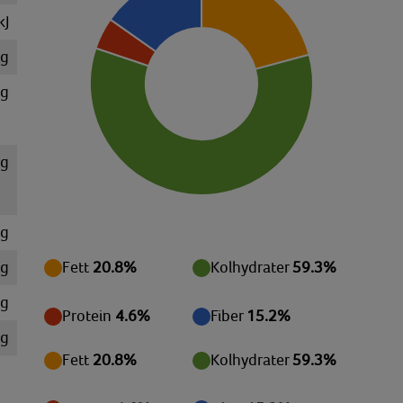
kJ
 g
 g
 g
 g
 g
Fett
20.8%
Kolhydrater
59.3%
mg
Protein
4.6%
Fiber
15.2%
mg
Fett
20.8%
Kolhydrater
59.3%
mg