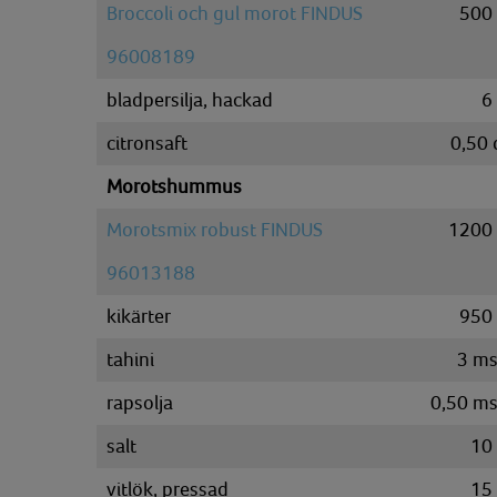
Broccoli och gul morot FINDUS
500
96008189
bladpersilja, hackad
6
citronsaft
0,50
Morotshummus
Morotsmix robust FINDUS
1200
96013188
kikärter
950
tahini
3
ms
rapsolja
0,50
ms
salt
10
vitlök, pressad
15