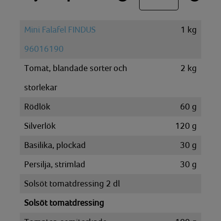
Mini Falafel FINDUS
1
kg
96016190
Tomat, blandade sorter och
2
kg
storlekar
Rödlök
60
g
Silverlök
120
g
Basilika, plockad
30
g
Persilja, strimlad
30
g
Solsöt tomatdressing 2 dl
Solsöt tomatdressing