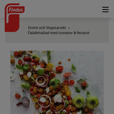
Togg
navi
Grönt och Vegetariskt
>
Falafelsallad med tomater & fetaost