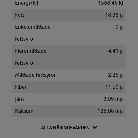
Energi (kJ)
1568,46 kJ
Fett
18,38 g
Enkelomättade
9 g
fettsyror
Fleromättade
4,41 g
fettsyror
Mättade fettsyror
2,26 g
Fiber
11,50 g
Järn
3,09 mg
Kalcium
126,08 mg
Kalium
1034,96 mg
ALLA NÄRINGSVÄRDEN
Kolesterol
0,10 mg