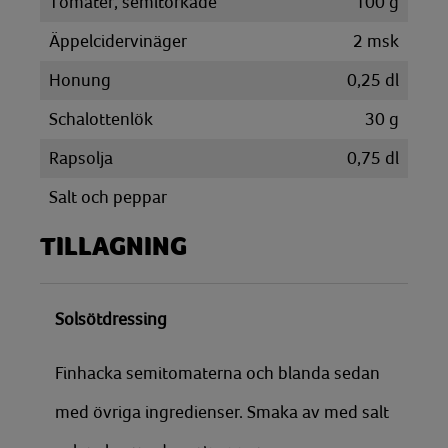
Tomater, semitorkade
100
g
Äppelcidervinäger
2
msk
Honung
0,25
dl
Schalottenlök
30
g
Rapsolja
0,75
dl
Salt och peppar
TILLAGNING
Solsötdressing
Finhacka semitomaterna och blanda sedan
med övriga ingredienser. Smaka av med salt