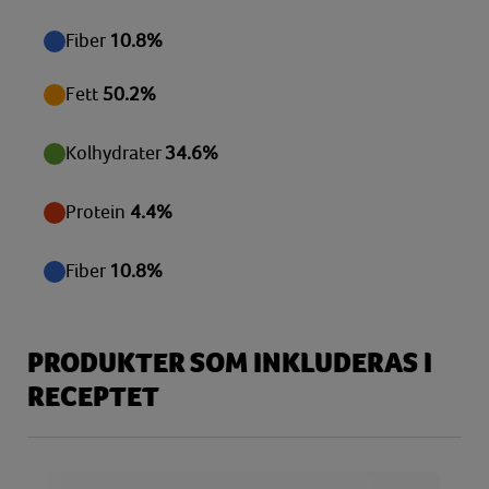
Vitamin D
0,01 µg
Fiber
10.8%
Vitamin E
0,76 mg
Fett
50.2%
Zink
0,34 mg
Kolhydrater
34.6%
Protein
4.4%
Fiber
10.8%
PRODUKTER SOM INKLUDERAS I
RECEPTET