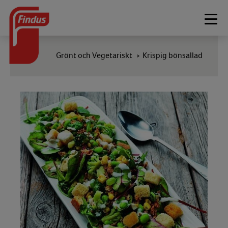
Togg
navi
Grönt och Vegetariskt
Krispig bönsallad
>