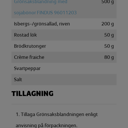
Grönsaksblandning med
500
g
sojabönor FINDUS 96011203
Isbergs-/grönsallad, riven
200
g
Rostad lök
50
g
Brödkrutonger
50
g
Crème fraiche
80
g
Svartpeppar
Salt
TILLAGNING
1. Tillaga Grönsaksblandningen enligt
anvisning på förpackningen.