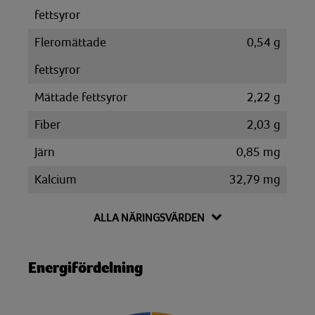
fettsyror
Fleromättade
0,54 g
fettsyror
Mättade fettsyror
2,22 g
Fiber
2,03 g
Järn
0,85 mg
Kalcium
32,79 mg
Kalium
152,57 mg
ALLA NÄRINGSVÄRDEN
Kolesterol
6,43 mg
Kolhydrat
7,55 g
Energifördelning
Disackarider
1,24 g