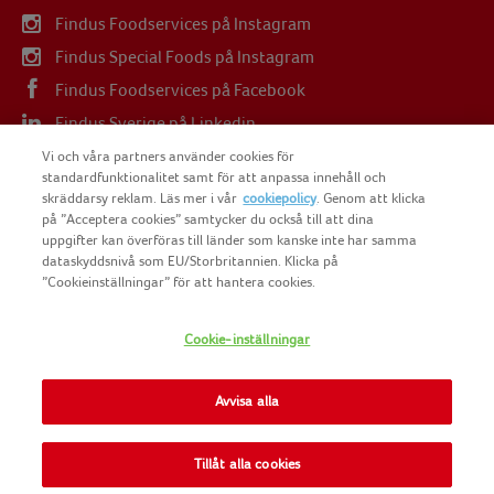
Findus Foodservices på Instagram
Findus Special Foods på Instagram
Findus Foodservices på Facebook
Findus Sverige på Linkedin
Findus Sverige på Youtube
Vi och våra partners använder cookies för
standardfunktionalitet samt för att anpassa innehåll och
skräddarsy reklam. Läs mer i vår
cookiepolicy
. Genom att klicka
på ”Acceptera cookies” samtycker du också till att dina
uppgifter kan överföras till länder som kanske inte har samma
dataskyddsnivå som EU/Storbritannien. Klicka på
COPYRIGHT FINDUS SVERIGE AB 2025
”Cookieinställningar” för att hantera cookies.
Cookie-inställningar
FINDUS
NOMAD FOODS
Avvisa alla
SITEMAP
Tillåt alla cookies