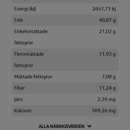
Energi (kJ)
2657,73 kJ
Fett
40,87 g
Enkelomättade
21,02 g
fettsyror
Fleromättade
11,93 g
fettsyror
Mättade fettsyror
7,08 g
Fiber
11,24 g
Järn
2,39 mg
Kalcium
109,26 mg
Kalium
931,24 mg
ALLA NÄRINGSVÄRDEN