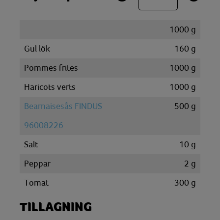
1000
g
Gul lök
160
g
Pommes frites
1000
g
Haricots verts
1000
g
Bearnaisesås FINDUS
500
g
96008226
Salt
10
g
Peppar
2
g
Tomat
300
g
TILLAGNING