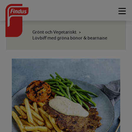
Togg
navi
Grönt och Vegetariskt
>
Lövbiff med gröna bönor & bearnaise