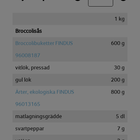
1
kg
Broccolisås
Broccolibuketter FINDUS
600
g
96008187
vitlök, pressad
30
g
gul lök
200
g
Ärter, ekologiska FINDUS
800
g
96013165
matlagningsgrädde
5
dl
svartpeppar
7
g