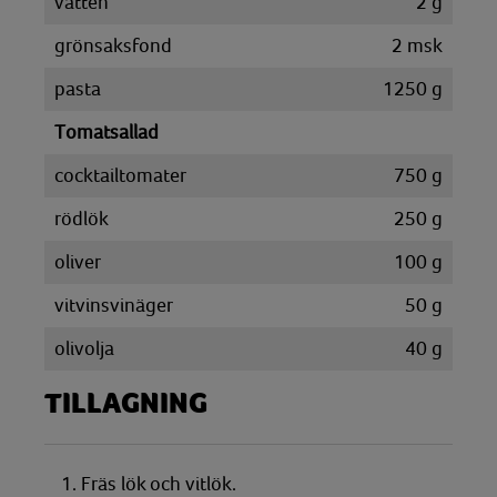
vatten
2
g
grönsaksfond
2
msk
pasta
1250
g
Tomatsallad
cocktailtomater
750
g
rödlök
250
g
oliver
100
g
vitvinsvinäger
50
g
olivolja
40
g
TILLAGNING
1. Fräs lök och vitlök.