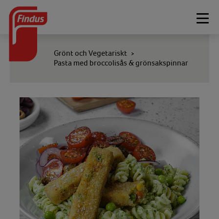
Togg
navi
Grönt och Vegetariskt
>
Pasta med broccolisås & grönsakspinnar