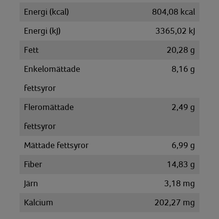
Energi (kcal)
804,08 kcal
Energi (kJ)
3365,02 kJ
Fett
20,28 g
Enkelomättade
8,16 g
fettsyror
Fleromättade
2,49 g
fettsyror
Mättade fettsyror
6,99 g
Fiber
14,83 g
Järn
3,18 mg
Kalcium
202,27 mg