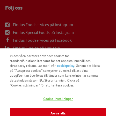
Följ oss
Findus Foodservices på Instagram
Findus Special Foods på Instagram
Findus Foodservices på Facebook
Findus Sverige på Linkedin
Findus Sverige på Youtube
Vi och våra partners använder cookies för
standardfunktionalitet samt för att anpassa innehåll och
skräddarsy reklam. Läs mer i vår
cookiepolicy
. Genom att klicka
på ”Acceptera cookies” samtycker du också till att dina
uppgifter kan överföras till länder som kanske inte har samma
dataskyddsnivå som EU/Storbritannien. Klicka på
COPYRIGHT FINDUS SVERIGE AB 2025
”Cookieinställningar” för att hantera cookies.
Cookie-inställningar
FINDUS
NOMAD FOODS
Avvisa alla