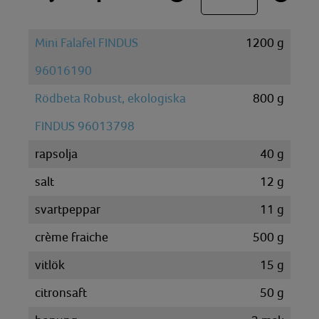
Mini Falafel FINDUS
1200
g
96016190
Rödbeta Robust, ekologiska
800
g
FINDUS 96013798
rapsolja
40
g
salt
12
g
svartpeppar
11
g
crème fraiche
500
g
vitlök
15
g
citronsaft
50
g