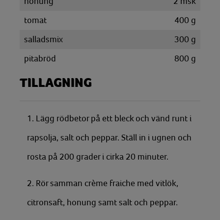
honung
2
msk
tomat
400
g
salladsmix
300
g
pitabröd
800
g
TILLAGNING
1. Lägg rödbetor på ett bleck och vänd runt i
rapsolja, salt och peppar. Ställ in i ugnen och
rosta på 200 grader i cirka 20 minuter.
2. Rör samman crème fraiche med vitlök,
citronsaft, honung samt salt och peppar.