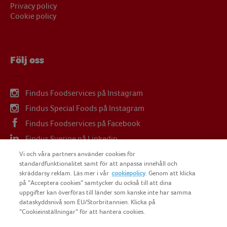
Privacy policy
Cookie policy
Följ oss
Findus Foodservices på Instagram
Findus Special Foods på Instagram
Findus Foodservices på Facebook
Findus Sverige på Linkedin
Findus Sverige på Youtube
Vi och våra partners använder cookies för
standardfunktionalitet samt för att anpassa innehåll och
skräddarsy reklam. Läs mer i vår
cookiepolicy
. Genom att klicka
på ”Acceptera cookies” samtycker du också till att dina
uppgifter kan överföras till länder som kanske inte har samma
dataskyddsnivå som EU/Storbritannien. Klicka på
COPYRIGHT FINDUS SVERIGE AB 2025
”Cookieinställningar” för att hantera cookies.