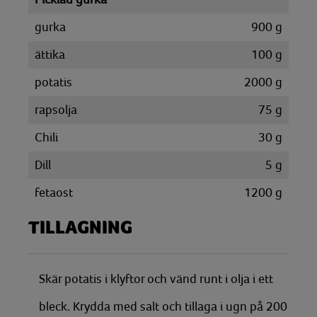
gurka
900
g
ättika
100
g
potatis
2000
g
rapsolja
75
g
Chili
30
g
Dill
5
g
fetaost
1200
g
TILLAGNING
Skär potatis i klyftor och vänd runt i olja i ett
bleck. Krydda med salt och tillaga i ugn på 200