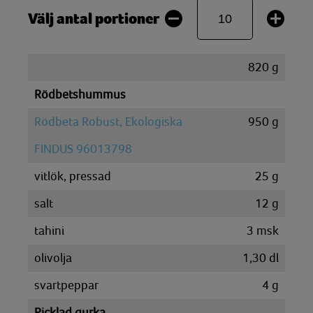
Välj antal portioner
820
g
Rödbetshummus
Rödbeta Robust, Ekologiska
950
g
FINDUS 96013798
vitlök, pressad
25
g
salt
12
g
tahini
3
msk
olivolja
1,30
dl
svartpeppar
4
g
Picklad gurka