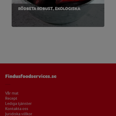
RÖDBETA ROBUST, EKOLOGISKA
Findusfoodservices.se
Vår mat
Recept
Lediga tjänster
Kontakta oss
Juridiska villkor