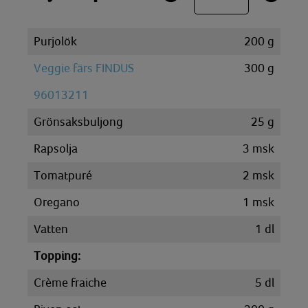
Purjolök
200
g
Veggie färs FINDUS
300
g
96013211
Grönsaksbuljong
25
g
Rapsolja
3
msk
Tomatpuré
2
msk
Oregano
1
msk
Vatten
1
dl
Topping:
Crème fraiche
5
dl