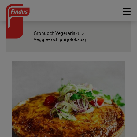
Togg
navi
Grönt och Vegetariskt
>
Veggie- och purjolökspaj