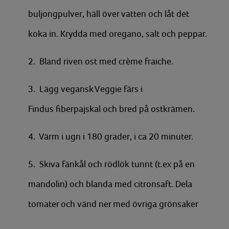
buljongpulver, häll över vatten och låt det
koka in. Krydda med oregano, salt och peppar.
2. Bland riven ost med crème fraiche.
3. Lägg vegansk Veggie färs i
Findus fiberpajskal och bred på ostkrämen.
4. Värm i ugn i 180 grader, i ca 20 minuter.
5. Skiva fänkål och rödlök tunnt (t.ex på en
mandolin) och blanda med citronsaft. Dela
tomater och vänd ner med övriga grönsaker