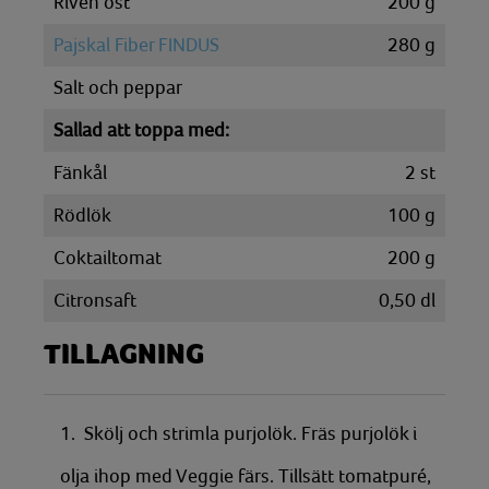
Riven ost
200
g
Pajskal Fiber FINDUS
280
g
Salt och peppar
Sallad att toppa med:
Fänkål
2
st
Rödlök
100
g
Coktailtomat
200
g
Citronsaft
0,50
dl
TILLAGNING
1. Skölj och strimla purjolök. Fräs purjolök i
olja ihop med Veggie färs. Tillsätt tomatpuré,