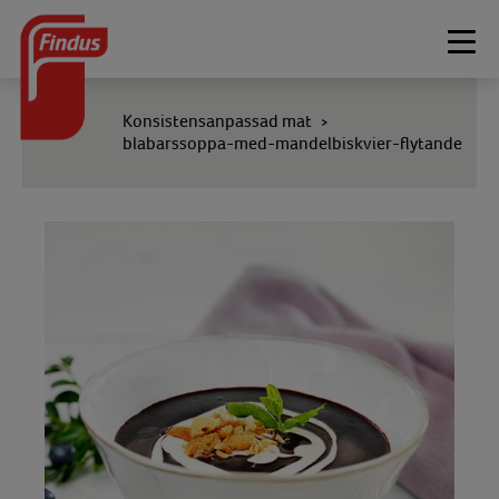
Togg
navi
Konsistensanpassad mat
>
blabarssoppa-med-mandelbiskvier-flytande