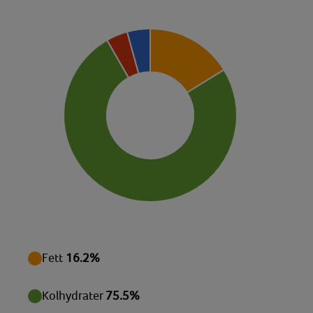
Monosackarider
4,77 g
Sackaros
17,59 g
Magnesium
21,28 mg
Natrium
10,38 mg
Niacin
0,39 mg
Protein
1,43 g
Riboflavin
0,09 mg
Tiamin
0,04 mg
Vatten
222,59 g
Vitamin B6
0,05 mg
Fett
16.2%
Vitamin C
4 mg
Kolhydrater
75.5%
Vitamin E
1,17 mg