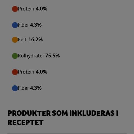
Zink
Protein
4.0%
0,30 mg
Fiber
4.3%
Fett
16.2%
Kolhydrater
75.5%
Protein
4.0%
Fiber
4.3%
PRODUKTER SOM INKLUDERAS I
RECEPTET