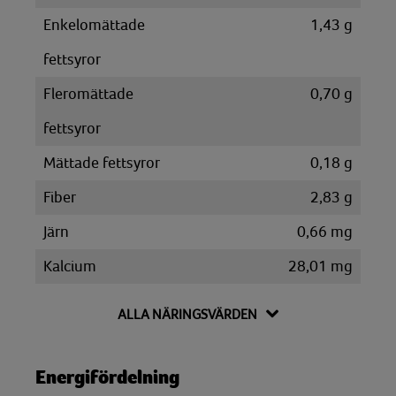
Enkelomättade
1,43 g
fettsyror
Fleromättade
0,70 g
fettsyror
Mättade fettsyror
0,18 g
Fiber
2,83 g
Järn
0,66 mg
Kalcium
28,01 mg
Kalium
96,09 mg
ALLA NÄRINGSVÄRDEN
Kolhydrat
25,13 g
Disackarider
17,68 g
Energifördelning