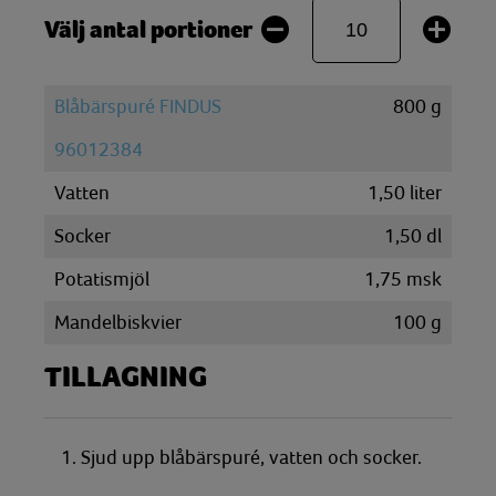
Välj antal portioner
Blåbärspuré FINDUS
800
g
96012384
Vatten
1,50
liter
Socker
1,50
dl
Potatismjöl
1,75
msk
Mandelbiskvier
100
g
TILLAGNING
1. Sjud upp blåbärspuré, vatten och socker.