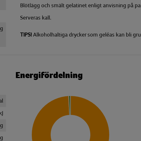
Blötlägg och smält gelatinet enligt anvisning på pake
Serveras kall.
g
TIPS!
Alkoholhaltiga drycker som geléas kan bli gr
Energifördelning
al
kJ
 g
mg