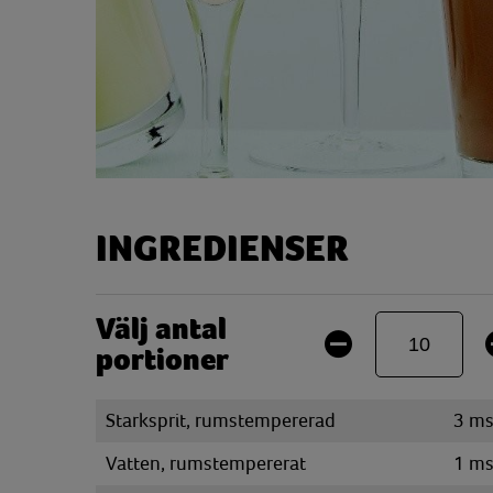
INGREDIENSER
Välj antal
portioner
Starksprit, rumstempererad
3
ms
Vatten, rumstempererat
1
ms