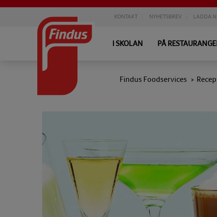
KONTAKT
NYHETSBREV
LADDA N
I SKOLAN
PÅ RESTAURANG
Findus Foodservices
Recep
>