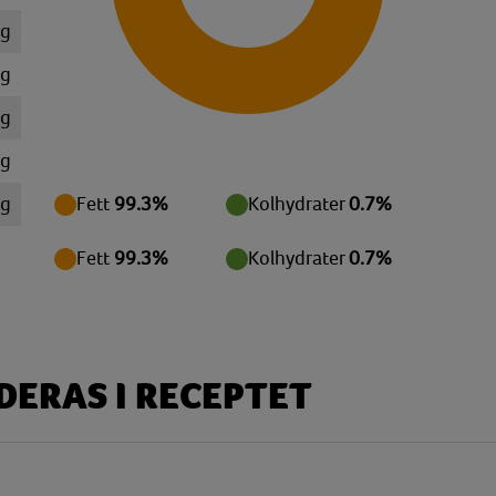
mg
 g
 g
mg
mg
Fett
99.3%
Kolhydrater
0.7%
 g
Fett
99.3%
Kolhydrater
0.7%
ERAS I RECEPTET