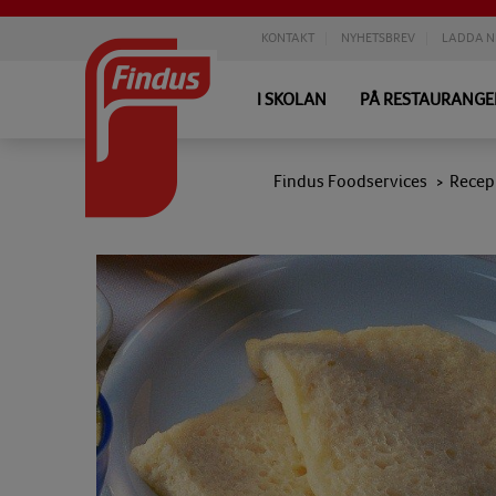
KONTAKT
NYHETSBREV
LADDA N
I SKOLAN
PÅ RESTAURANG
Findus Foodservices
Recep
>