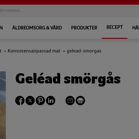
ER MATERIAL
RECEPT
EN
ÄLDREOMSORG & VÅRD
PRODUKTER
HÅ
t
Konsistensanpassad mat
gelead-smorgas
>
>
Geléad smörgås