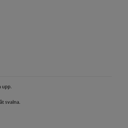
a upp.
åt svalna.