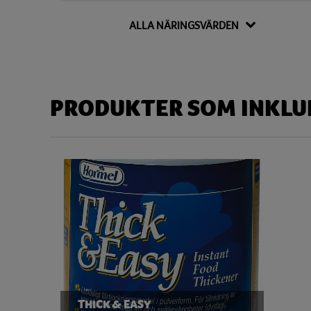
Kalium
158,12 
ALLA NÄRINGSVÄRDEN
Kolesterol
36,56 
Kolhydrat
56,92
Disackarider
5,30
PRODUKTER SOM INKLUD
Monosackarider
0,24
Sackaros
0,05
Magnesium
25,54 
Natrium
602,78 
Niacin
1,40 
Protein
7,71
Riboflavin
0,05 
THICK & EASY