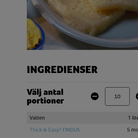
INGREDIENSER
Välj antal
portioner
Vatten
1
lit
Thick & Easy? FINDUS
5
ms