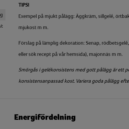
TIPS!
g
Exempel på mjukt pålägg: Äggkräm, sillgelé, örtbaka
st
mjukost m m.
Förslag på lämplig dekoration: Senap, rödbetsgelé,
eller sök recept på vår hemsida), majonnäs m m.
Smörgås i gelékonsistens med gott pålägg är ett p
konsistensanpassad kost. Variera goda pålägg efte
Energifördelning