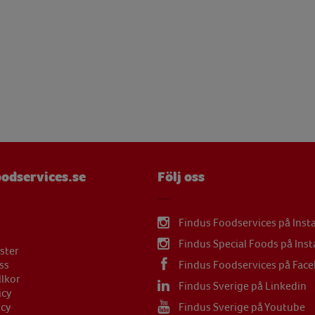
mg
 g
mg
mg
µg
mg
mg
odservices.se
Följ oss
Findus Foodservices på Ins
Findus Special Foods på Ins
ster
ss
Findus Foodservices på Fac
llkor
Findus Sverige på Linkedin
icy
icy
Findus Sverige på Youtube