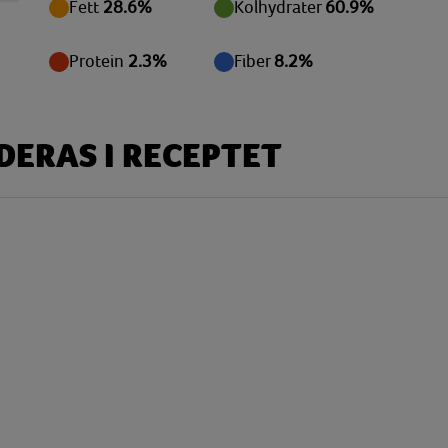
Fett
28.6%
Kolhydrater
60.9%
mg
mg
Protein
2.3%
Fiber
8.2%
 g
 g
ERAS I RECEPTET
 g
 g
mg
mg
mg
 g
mg