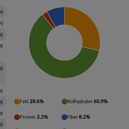
al
kJ
 g
 g
 g
 g
 g
Fett
28.6%
Kolhydrater
60.9%
mg
Protein
2.3%
Fiber
8.2%
mg