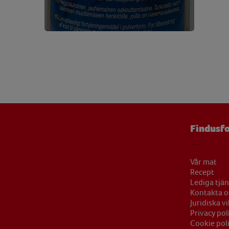
Tiamin
0,17 
Vatten
136,13
Vitamin B6
0,13 
Vitamin C
0,50 
Vitamin D
0,07 
Vitamin E
0,37 
Zink
0,75 
Findusfo
Vår mat
Recept
Lediga tjän
Kontakta o
Juridiska vi
Privacy pol
Cookie pol