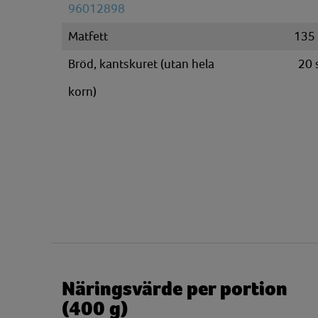
96012898
Matfett
135
Bröd, kantskuret (utan hela
20
korn)
Näringsvärde per portion
(400 g)