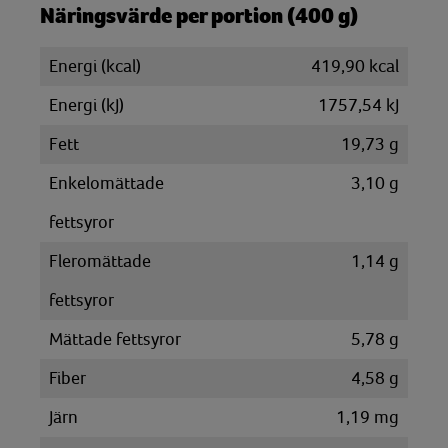
Näringsvärde per portion (400 g)
Energi (kcal)
419,90 kcal
Energi (kJ)
1757,54 kJ
Fett
19,73 g
Enkelomättade
3,10 g
fettsyror
Fleromättade
1,14 g
fettsyror
Mättade fettsyror
5,78 g
Fiber
4,58 g
Järn
1,19 mg