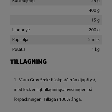
Köttbuljong
25
g
400
g
15
g
Lingonylt
200
g
Rapsolja
2
msk
Potatis
1
kg
TILLAGNING
1. Värm Grov Stekt fläskpaté från djupfryst,
med lock enligt tillagningsanvisningen på
förpackningen. Tillaga i 100% ånga.