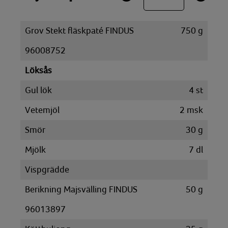
Grov Stekt fläskpaté FINDUS
750
g
96008752
Löksås
Gul lök
4
st
Vetemjöl
2
msk
Smör
30
g
Mjölk
7
dl
Vispgrädde
Berikning Majsvälling FINDUS
50
g
96013897