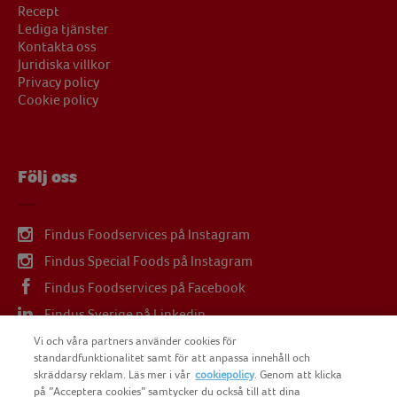
Recept
Lediga tjänster
Kontakta oss
Juridiska villkor
Privacy policy
Cookie policy
Följ oss
Findus Foodservices på Instagram
Findus Special Foods på Instagram
Findus Foodservices på Facebook
Findus Sverige på Linkedin
Findus Sverige på Youtube
Vi och våra partners använder cookies för
standardfunktionalitet samt för att anpassa innehåll och
skräddarsy reklam. Läs mer i vår
cookiepolicy
. Genom att klicka
på ”Acceptera cookies” samtycker du också till att dina