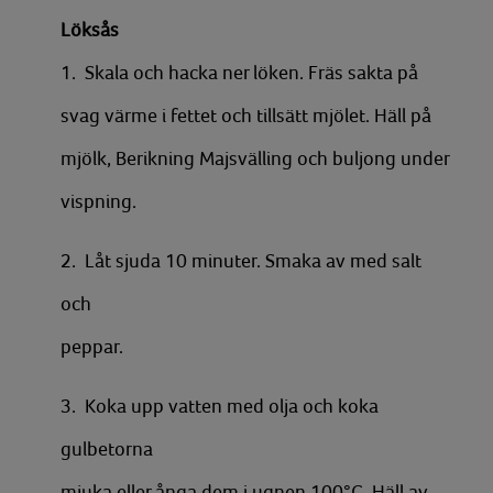
Löksås
1. Skala och hacka ner löken. Fräs sakta på
svag värme i fettet och tillsätt mjölet. Häll på
mjölk, Berikning Majsvälling och buljong under
vispning.
2. Låt sjuda 10 minuter. Smaka av med salt
och
peppar.
3. Koka upp vatten med olja och koka
gulbetorna
mjuka eller ånga dem i ugnen 100°C. Häll av