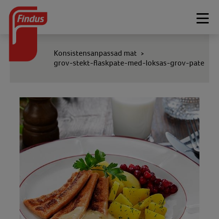
Togg
navi
Konsistensanpassad mat
>
grov-stekt-flaskpate-med-loksas-grov-pate