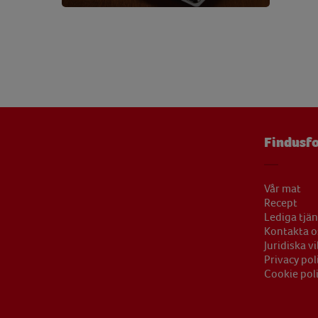
Vitamin B12
0,68 
Vitamin B6
0,57 
Vitamin C
45,77 
Vitamin D
0,80 
Vitamin E
3,59 
Findusfo
Zink
2,03 
Vår mat
Recept
Lediga tjän
Kontakta o
Juridiska vi
Privacy pol
Cookie pol