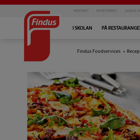
KONTAKT
NYHETSBREV
LADDA N
I SKOLAN
PÅ RESTAURANG
Findus Foodservices
Recep
>