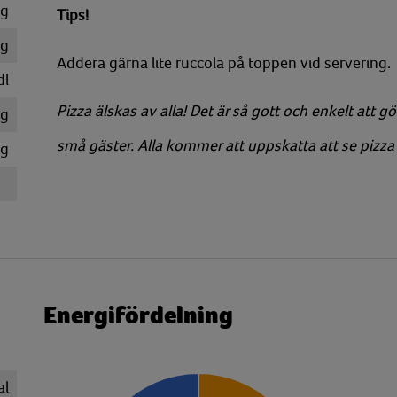
g
Tips!
g
Addera gärna lite ruccola på toppen vid servering.
dl
Pizza älskas av alla! Det är så gott och enkelt att g
g
små gäster. Alla kommer att uppskatta att se pizz
g
Energifördelning
al