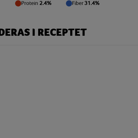
mg
Protein
2.4%
Fiber
31.4%
 g
 g
ERAS I RECEPTET
 g
 g
mg
mg
mg
 g
mg
mg
 g