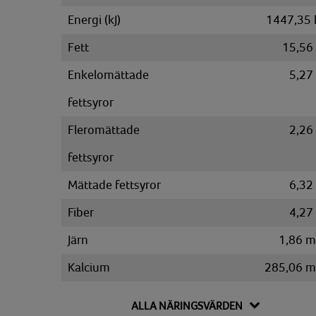
Energi (kJ)
1447,35 
Fett
15,56
Enkelomättade
5,27
fettsyror
Fleromättade
2,26
fettsyror
Mättade fettsyror
6,32
Fiber
4,27
Järn
1,86 
Kalcium
285,06 
Kalium
446,90 
ALLA NÄRINGSVÄRDEN