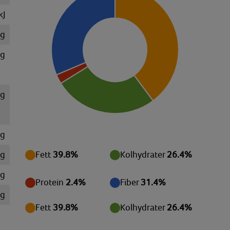
kJ
 g
 g
 g
 g
 g
Fett
39.8%
Kolhydrater
26.4%
mg
Protein
2.4%
Fiber
31.4%
mg
Fett
39.8%
Kolhydrater
26.4%
mg