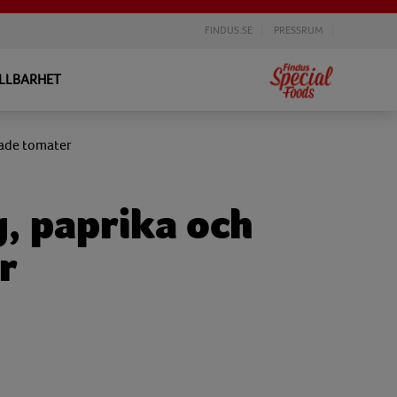
FINDUS.SE
PRESSRUM
LLBARHET
kade tomater
, paprika och
r