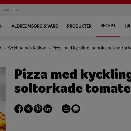
ER MATERIAL
RECEPT
EN
ÄLDREOMSORG & VÅRD
PRODUKTER
HÅ
t
Kyckling och Kalkon
Pizza med kyckling, paprika och soltor
>
>
Pizza med kyckling
soltorkade tomate