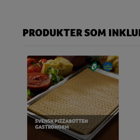
Kolesterol
60,23 
Kolhydrat
22,49
Disackarider
1,05
PRODUKTER SOM INKLUD
Monosackarider
4,13
Sackaros
0,09
Magnesium
52,84 
Natrium
698,87 
Niacin
9,13 
Protein
26,76
Riboflavin
0,22 
SVENSK PIZZABOTTEN
Tiamin
0,15 
GASTRONORM
Vatten
100,31