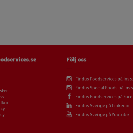
µg
mg
mg
µg
mg
odservices.se
Följ oss
mg
Findus Foodservices på Ins
Findus Special Foods på Ins
ster
ss
Findus Foodservices på Fac
llkor
Findus Sverige på Linkedin
icy
icy
Findus Sverige på Youtube