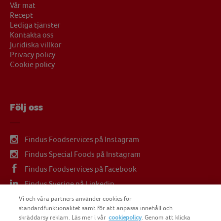
Vår mat
Recept
Lediga tjänster
Kontakta oss
Juridiska villkor
Privacy policy
Cookie policy
Följ oss
Findus Foodservices på Instagram
Findus Special Foods på Instagram
Findus Foodservices på Facebook
Findus Sverige på Linkedin
Findus Sverige på Youtube
Vi och våra partners använder cookies för
standardfunktionalitet samt för att anpassa innehåll och
skräddarsy reklam. Läs mer i vår
cookiepolicy
. Genom att klicka