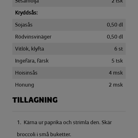
Sesamolja
2
tsk
Kryddsås:
Sojasås
0,50
dl
Rödvinsvinäger
0,50
dl
Vitlök, klyfta
6
st
Ingefära, färsk
5
tsk
Hoisinsås
4
msk
Honung
2
msk
TILLAGNING
1. Kärna ur paprika och strimla den. Skär
broccoli i små buketter.