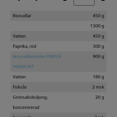
Risnudlar
450
g
1300
g
Vatten
450
g
Paprika, röd
300
g
Broccolibuketter FINDUS
900
g
96008187
Vatten
180
g
Fisksås
2
msk
Grönsaksbuljong,
20
g
koncentrerad