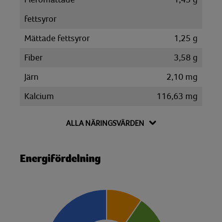
fettsyror
Mättade fettsyror
1,25 g
Fiber
3,58 g
Järn
2,10 mg
Kalcium
116,63 mg
Kalium
883,64 mg
ALLA NÄRINGSVÄRDEN
Kolesterol
88,40 mg
Kolhydrat
57,51 g
Energifördelning
Disackarider
1,28 g
Monosackarider
7,84 g
Sackaros
1,19 g