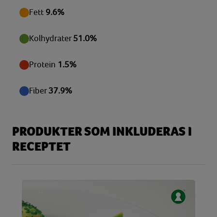
Vitamin E
2,97 mg
Fett
9.6%
Zink
2,16 mg
Kolhydrater
51.0%
Protein
1.5%
Fiber
37.9%
PRODUKTER SOM INKLUDERAS I
RECEPTET