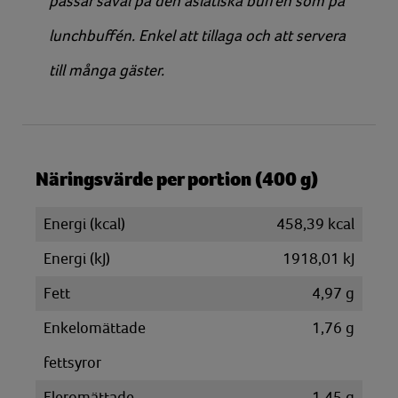
passar såväl på den asiatiska buffén som på
lunchbuffén. Enkel att tillaga och att servera
till många gäster.
Näringsvärde per portion (400 g)
Energi (kcal)
458,39 kcal
Energi (kJ)
1918,01 kJ
Fett
4,97 g
Enkelomättade
1,76 g
fettsyror
Fleromättade
1,45 g